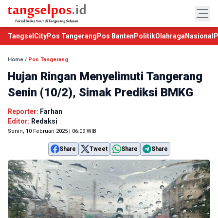
TangselCity
Pos Tangerang
Pos Banten
Politik
Olahraga
Nasional
P
Home
/
Pos Tangerang
Hujan Ringan Menyelimuti Tangerang
Senin (10/2), Simak Prediksi BMKG
Reporter:
Farhan
Editor:
Redaksi
Senin, 10 Februari 2025 | 06:09 WIB
Share
Tweet
Share
Share