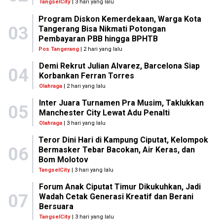
TangselCity
| 3 hari yang lalu
Program Diskon Kemerdekaan, Warga Kota
03
Tangerang Bisa Nikmati Potongan
Pembayaran PBB hingga BPHTB
Pos Tangerang
| 2 hari yang lalu
Demi Rekrut Julian Alvarez, Barcelona Siap
04
Korbankan Ferran Torres
Olahraga
| 2 hari yang lalu
Inter Juara Turnamen Pra Musim, Taklukkan
05
Manchester City Lewat Adu Penalti
Olahraga
| 3 hari yang lalu
Teror Dini Hari di Kampung Ciputat, Kelompok
06
Bermasker Tebar Bacokan, Air Keras, dan
Bom Molotov
TangselCity
| 3 hari yang lalu
Forum Anak Ciputat Timur Dikukuhkan, Jadi
07
Wadah Cetak Generasi Kreatif dan Berani
Bersuara
TangselCity
| 3 hari yang lalu