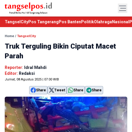
TangselCity
Pos Tangerang
Pos Banten
Politik
Olahraga
Nasional
P
Home
/
TangselCity
Truk Terguling Bikin Ciputat Macet
Parah
Reporter:
Idral Mahdi
Editor:
Redaksi
Jumat, 08 Agustus 2025 | 07:00 WIB
Share
Tweet
Share
Share