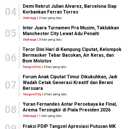
Demi Rekrut Julian Alvarez, Barcelona Siap
04
Korbankan Ferran Torres
Olahraga
| 2 hari yang lalu
Inter Juara Turnamen Pra Musim, Taklukkan
05
Manchester City Lewat Adu Penalti
Olahraga
| 3 hari yang lalu
Teror Dini Hari di Kampung Ciputat, Kelompok
06
Bermasker Tebar Bacokan, Air Keras, dan
Bom Molotov
TangselCity
| 3 hari yang lalu
Forum Anak Ciputat Timur Dikukuhkan, Jadi
07
Wadah Cetak Generasi Kreatif dan Berani
Bersuara
TangselCity
| 3 hari yang lalu
Yuran Fernandes Antar Persebaya ke Final,
08
Arema Tersingkir di Piala Presiden 2026
Olahraga
| 1 hari yang lalu
09
Fraksi PDIP Tangsel Apresiasi Putusan MK