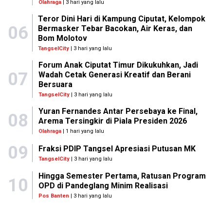
Olahraga
| 3 hari yang lalu
Teror Dini Hari di Kampung Ciputat, Kelompok
06
Bermasker Tebar Bacokan, Air Keras, dan
Bom Molotov
TangselCity
| 3 hari yang lalu
Forum Anak Ciputat Timur Dikukuhkan, Jadi
07
Wadah Cetak Generasi Kreatif dan Berani
Bersuara
TangselCity
| 3 hari yang lalu
Yuran Fernandes Antar Persebaya ke Final,
08
Arema Tersingkir di Piala Presiden 2026
Olahraga
| 1 hari yang lalu
09
Fraksi PDIP Tangsel Apresiasi Putusan MK
TangselCity
| 3 hari yang lalu
Hingga Semester Pertama, Ratusan Program
10
OPD di Pandeglang Minim Realisasi
Pos Banten
| 3 hari yang lalu