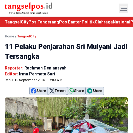
TangselCity
Pos Tangerang
Pos Banten
Politik
Olahraga
Nasional
P
Home
/
TangselCity
11 Pelaku Penjarahan Sri Mulyani Jadi
Tersangka
Reporter:
Rachman Deniansyah
Editor:
Irma Permata Sari
Rabu, 10 September 2025 | 07:00 WIB
Share
Tweet
Share
Share