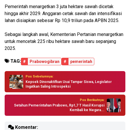
Pemerintah menargetkan 3 juta hektare sawah dicetak
hingga akhir 2029. Anggaran cetak sawah dan intensifikasi
lahan disiapkan sebesar Rp 10,9 triliun pada APBN 2025.
Sebagai langkah awal, Kementerian Pertanian menargetkan
untuk mencetak 225 ribu hektare sawah baru sepanjang
2025.
TAG:
#
Prabowogibran
#
pemerintah
Pos Sebelumnya:
Kepsek Dinonaktifkan Usai Tampar Siswa, Legislator
Ingatkan Saling Introspeksi
Pos Berikutnya:
Setahun Pemerintahan Prabowo, Rp1,7 T Hasil Korupsi
Kembali ke Negara...
Komentar: