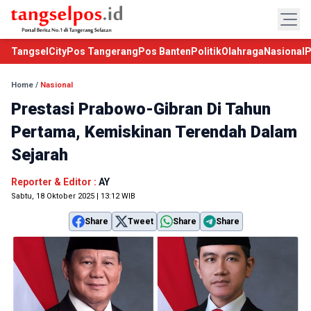
TangselCity
Pos Tangerang
Pos Banten
Politik
Olahraga
Nasional
P
Home
/
Nasional
Prestasi Prabowo-Gibran Di Tahun
Pertama, Kemiskinan Terendah Dalam
Sejarah
Reporter & Editor :
AY
Sabtu, 18 Oktober 2025 | 13:12 WIB
Share
Tweet
Share
Share