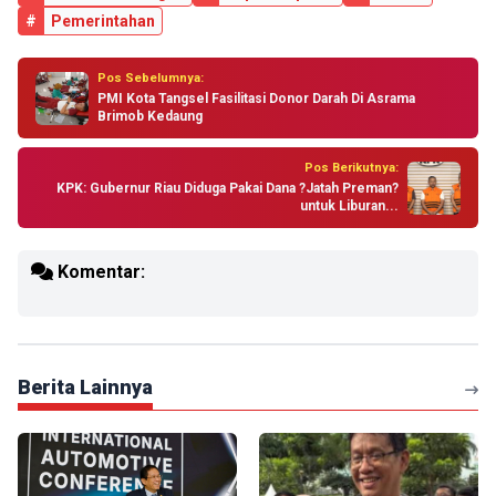
#
Pemerintahan
Pos Sebelumnya:
PMI Kota Tangsel Fasilitasi Donor Darah Di Asrama
Brimob Kedaung
Pos Berikutnya:
KPK: Gubernur Riau Diduga Pakai Dana ?Jatah Preman?
untuk Liburan...
Komentar:
Berita Lainnya