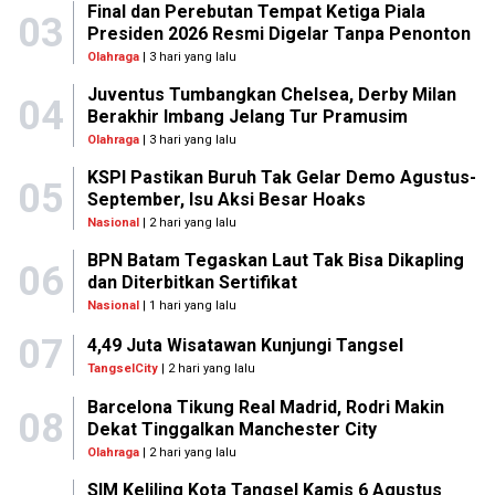
Final dan Perebutan Tempat Ketiga Piala
03
Presiden 2026 Resmi Digelar Tanpa Penonton
Olahraga
| 3 hari yang lalu
Juventus Tumbangkan Chelsea, Derby Milan
04
Berakhir Imbang Jelang Tur Pramusim
Olahraga
| 3 hari yang lalu
KSPI Pastikan Buruh Tak Gelar Demo Agustus-
05
September, Isu Aksi Besar Hoaks
Nasional
| 2 hari yang lalu
BPN Batam Tegaskan Laut Tak Bisa Dikapling
06
dan Diterbitkan Sertifikat
Nasional
| 1 hari yang lalu
07
4,49 Juta Wisatawan Kunjungi Tangsel
TangselCity
| 2 hari yang lalu
Barcelona Tikung Real Madrid, Rodri Makin
08
Dekat Tinggalkan Manchester City
Olahraga
| 2 hari yang lalu
SIM Keliling Kota Tangsel Kamis 6 Agustus