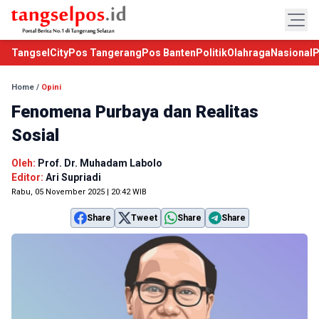
TangselCity
Pos Tangerang
Pos Banten
Politik
Olahraga
Nasional
P
Home
/
Opini
Fenomena Purbaya dan Realitas
Sosial
Oleh:
Prof. Dr. Muhadam Labolo
Editor:
Ari Supriadi
Rabu, 05 November 2025 | 20:42 WIB
Share
Tweet
Share
Share