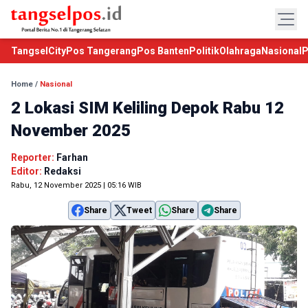
TangselCity
Pos Tangerang
Pos Banten
Politik
Olahraga
Nasional
P
Home
/
Nasional
2 Lokasi SIM Keliling Depok Rabu 12
November 2025
Reporter:
Farhan
Editor:
Redaksi
Rabu, 12 November 2025 | 05:16 WIB
Share
Tweet
Share
Share