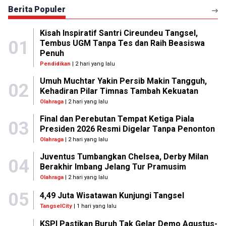
Berita Populer
Kisah Inspiratif Santri Cireundeu Tangsel,
01
Tembus UGM Tanpa Tes dan Raih Beasiswa
Penuh
Pendidikan
| 2 hari yang lalu
Umuh Muchtar Yakin Persib Makin Tangguh,
02
Kehadiran Pilar Timnas Tambah Kekuatan
Olahraga
| 2 hari yang lalu
Final dan Perebutan Tempat Ketiga Piala
03
Presiden 2026 Resmi Digelar Tanpa Penonton
Olahraga
| 2 hari yang lalu
Juventus Tumbangkan Chelsea, Derby Milan
04
Berakhir Imbang Jelang Tur Pramusim
Olahraga
| 2 hari yang lalu
05
4,49 Juta Wisatawan Kunjungi Tangsel
TangselCity
| 1 hari yang lalu
KSPI Pastikan Buruh Tak Gelar Demo Agustus-