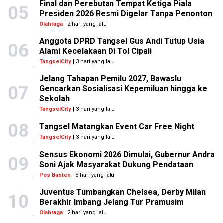
Final dan Perebutan Tempat Ketiga Piala
05
Presiden 2026 Resmi Digelar Tanpa Penonton
Olahraga
| 2 hari yang lalu
Anggota DPRD Tangsel Gus Andi Tutup Usia
06
Alami Kecelakaan Di Tol Cipali
TangselCity
| 3 hari yang lalu
Jelang Tahapan Pemilu 2027, Bawaslu
07
Gencarkan Sosialisasi Kepemiluan hingga ke
Sekolah
TangselCity
| 3 hari yang lalu
08
Tangsel Matangkan Event Car Free Night
TangselCity
| 3 hari yang lalu
Sensus Ekonomi 2026 Dimulai, Gubernur Andra
09
Soni Ajak Masyarakat Dukung Pendataan
Pos Banten
| 3 hari yang lalu
Juventus Tumbangkan Chelsea, Derby Milan
10
Berakhir Imbang Jelang Tur Pramusim
Olahraga
| 2 hari yang lalu