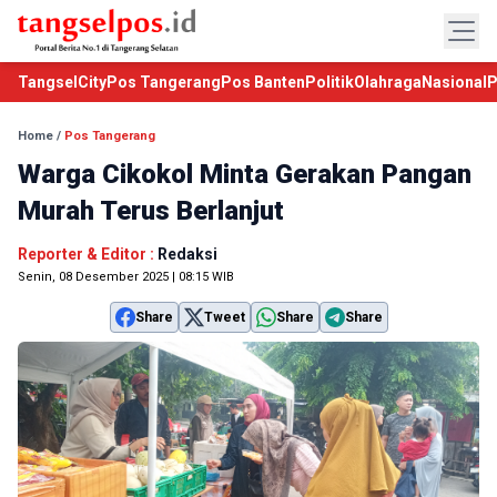
TangselCity
Pos Tangerang
Pos Banten
Politik
Olahraga
Nasional
P
Home
/
Pos Tangerang
Warga Cikokol Minta Gerakan Pangan
Murah Terus Berlanjut
Reporter & Editor :
Redaksi
Senin, 08 Desember 2025 | 08:15 WIB
Share
Tweet
Share
Share