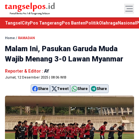
TangselCity
Pos Tangerang
Pos Banten
Politik
Olahraga
Nasional
P
Home
/
RAMADAN
Malam Ini, Pasukan Garuda Muda
Wajib Menang 3-0 Lawan Myanmar
Reporter & Editor :
AY
Jumat, 12 Desember 2025 | 08:06 WIB
Share
Tweet
Share
Share