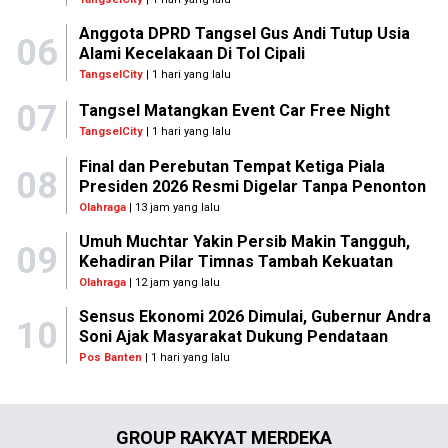
Anggota DPRD Tangsel Gus Andi Tutup Usia
06
Alami Kecelakaan Di Tol Cipali
TangselCity
| 1 hari yang lalu
07
Tangsel Matangkan Event Car Free Night
TangselCity
| 1 hari yang lalu
Final dan Perebutan Tempat Ketiga Piala
08
Presiden 2026 Resmi Digelar Tanpa Penonton
Olahraga
| 13 jam yang lalu
Umuh Muchtar Yakin Persib Makin Tangguh,
09
Kehadiran Pilar Timnas Tambah Kekuatan
Olahraga
| 12 jam yang lalu
Sensus Ekonomi 2026 Dimulai, Gubernur Andra
10
Soni Ajak Masyarakat Dukung Pendataan
Pos Banten
| 1 hari yang lalu
GROUP RAKYAT MERDEKA