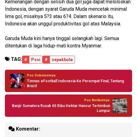
Kemenangan dengan selisih dua gol juga dapat meloloskan
Indonesia, dengan syarat Garuda Muda mencetak minimal
lima gol, misalnya 5?3 atau 6?4. Dalam skenario itu,
Indonesia akan unggul produktivitas gol atas Malaysia.
Garuda Muda kini hanya tinggal selangkah lagi. Semua
ditentukan di laga hidup-mati kontra Myanmar.
TAG:
#
Pssi
#
sepakbola
Pos Sebelumnya:
Timnas eFootball Indonesia Ke Perempat Final, Tantang
Brazil
Pos Berikutnya:
Banjir Sumatera Rusak 65 Ribu Hektar Hancur Tertimbun
Lumpur
Komentar: