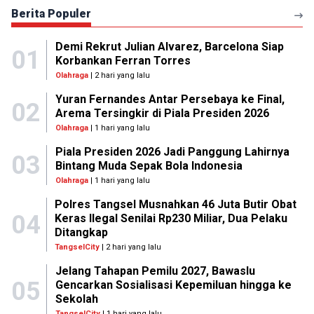
Berita Populer
Demi Rekrut Julian Alvarez, Barcelona Siap
01
Korbankan Ferran Torres
Olahraga
| 2 hari yang lalu
Yuran Fernandes Antar Persebaya ke Final,
02
Arema Tersingkir di Piala Presiden 2026
Olahraga
| 1 hari yang lalu
Piala Presiden 2026 Jadi Panggung Lahirnya
03
Bintang Muda Sepak Bola Indonesia
Olahraga
| 1 hari yang lalu
Polres Tangsel Musnahkan 46 Juta Butir Obat
04
Keras Ilegal Senilai Rp230 Miliar, Dua Pelaku
Ditangkap
TangselCity
| 2 hari yang lalu
Jelang Tahapan Pemilu 2027, Bawaslu
05
Gencarkan Sosialisasi Kepemiluan hingga ke
Sekolah
TangselCity
| 1 hari yang lalu