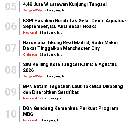
05
4,49 Juta Wisatawan Kunjungi Tangsel
TangselCity
| 2 hari yang lalu
KSPI Pastikan Buruh Tak Gelar Demo Agustus-
06
September, Isu Aksi Besar Hoaks
Nasional
| 1 hari yang lalu
Barcelona Tikung Real Madrid, Rodri Makin
07
Dekat Tinggalkan Manchester City
Olahraga
| 2 hari yang lalu
SIM Keliling Kota Tangsel Kamis 6 Agustus
08
2026
TangselCity
| 3 hari yang lalu
BPN Batam Tegaskan Laut Tak Bisa Dikapling
09
dan Diterbitkan Sertifikat
Nasional
| 23 jam yang lalu
BGN Gandeng Kemenkes Perkuat Program
10
MBG
Nasional
| 3 hari yang lalu