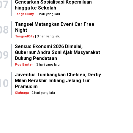
07
Gencarkan Sosialisasi Kepemiluan
hingga ke Sekolah
TangselCity
| 3 hari yang lalu
Tangsel Matangkan Event Car Free
08
Night
TangselCity
| 3 hari yang lalu
Sensus Ekonomi 2026 Dimulai,
09
Gubernur Andra Soni Ajak Masyarakat
Dukung Pendataan
Pos Banten
| 3 hari yang lalu
Juventus Tumbangkan Chelsea, Derby
10
Milan Berakhir Imbang Jelang Tur
Pramusim
Olahraga
| 2 hari yang lalu