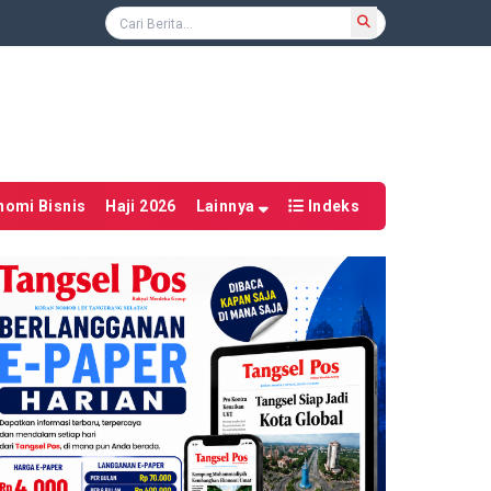
nomi Bisnis
Haji 2026
Lainnya
Indeks