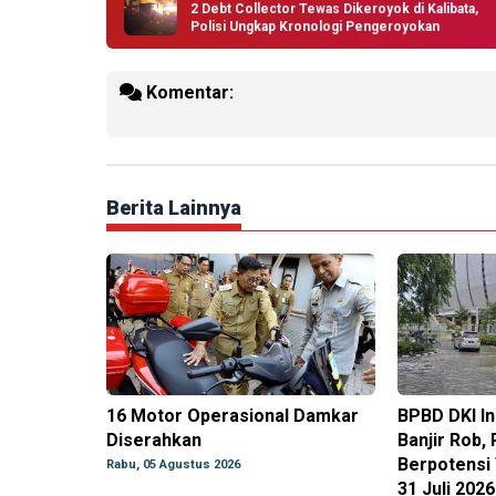
2 Debt Collector Tewas Dikeroyok di Kalibata,
Polisi Ungkap Kronologi Pengeroyokan
Komentar:
Berita Lainnya
16 Motor Operasional Damkar
BPBD DKI I
Diserahkan
Banjir Rob, 
Berpotensi
Rabu, 05 Agustus 2026
31 Juli 2026