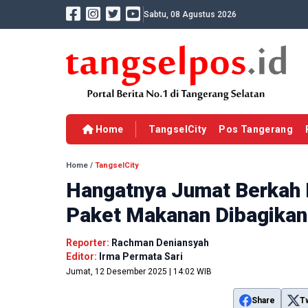
Sabtu, 08 Agustus 2026
Home
TangselCity
Pos Tangerang
Home
/
TangselCity
Hangatnya Jumat Berkah
Paket Makanan Dibagikan
Reporter:
Rachman Deniansyah
Editor:
Irma Permata Sari
Jumat, 12 Desember 2025 | 14:02 WIB
Share
T