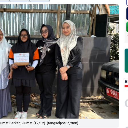
B
mat Berkah, Jumat (12/12). (tangselpos.id/rmn)