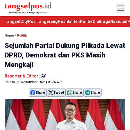
TangselCity
Pos Tangerang
Pos Banten
Politik
Olahraga
Nasional
P
Home
/
Politik
Sejumlah Partai Dukung Pilkada Lewat
DPRD, Demokrat dan PKS Masih
Mengkaji
Reporter & Editor :
AY
Selasa, 30 Desember 2025 | 09:35 WIB
Share
Tweet
Share
Share