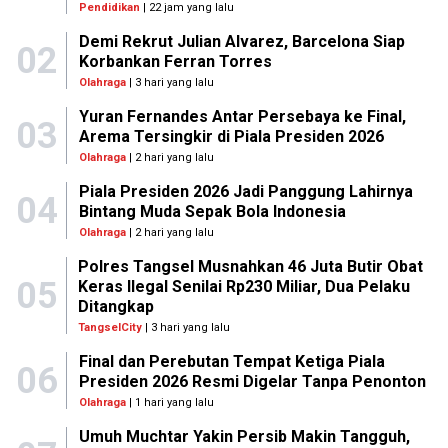
Pendidikan
| 22 jam yang lalu
Demi Rekrut Julian Alvarez, Barcelona Siap
02
Korbankan Ferran Torres
Olahraga
| 3 hari yang lalu
Yuran Fernandes Antar Persebaya ke Final,
03
Arema Tersingkir di Piala Presiden 2026
Olahraga
| 2 hari yang lalu
Piala Presiden 2026 Jadi Panggung Lahirnya
04
Bintang Muda Sepak Bola Indonesia
Olahraga
| 2 hari yang lalu
Polres Tangsel Musnahkan 46 Juta Butir Obat
05
Keras Ilegal Senilai Rp230 Miliar, Dua Pelaku
Ditangkap
TangselCity
| 3 hari yang lalu
Final dan Perebutan Tempat Ketiga Piala
06
Presiden 2026 Resmi Digelar Tanpa Penonton
Olahraga
| 1 hari yang lalu
Umuh Muchtar Yakin Persib Makin Tangguh,