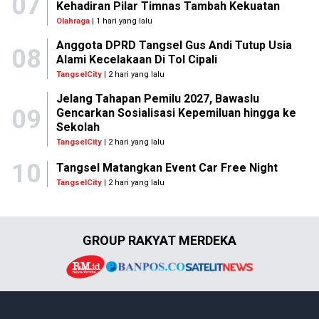
07
Kehadiran Pilar Timnas Tambah Kekuatan
Olahraga
| 1 hari yang lalu
Anggota DPRD Tangsel Gus Andi Tutup Usia
08
Alami Kecelakaan Di Tol Cipali
TangselCity
| 2 hari yang lalu
Jelang Tahapan Pemilu 2027, Bawaslu
09
Gencarkan Sosialisasi Kepemiluan hingga ke
Sekolah
TangselCity
| 2 hari yang lalu
10
Tangsel Matangkan Event Car Free Night
TangselCity
| 2 hari yang lalu
GROUP RAKYAT MERDEKA