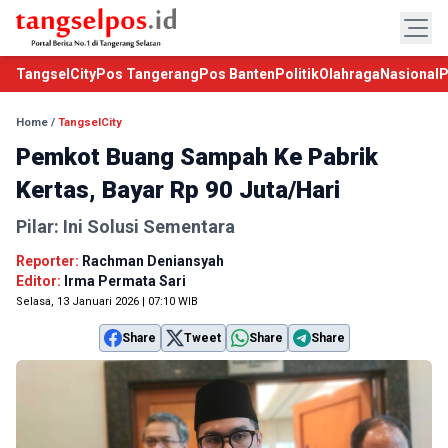
TangselCity
Pos Tangerang
Pos Banten
Politik
Olahraga
Nasional
P
Home
/
TangselCity
Pemkot Buang Sampah Ke Pabrik
Kertas, Bayar Rp 90 Juta/Hari
Pilar: Ini Solusi Sementara
Reporter:
Rachman Deniansyah
Editor:
Irma Permata Sari
Selasa, 13 Januari 2026 | 07:10 WIB
Share
Tweet
Share
Share