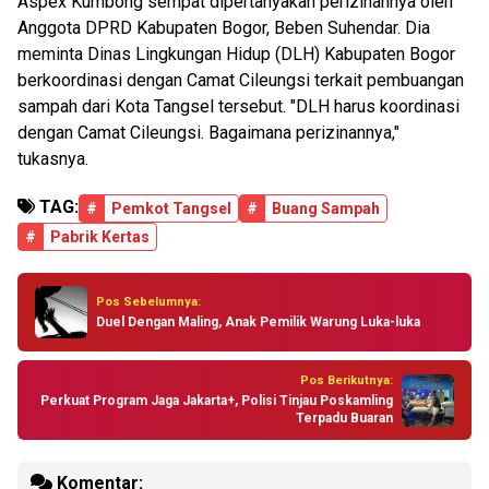
Aspex Kumbong sempat dipertanyakan perizinannya oleh
Anggota DPRD Kabupaten Bogor, Beben Suhendar. Dia
meminta Dinas Lingkungan Hidup (DLH) Kabupaten Bogor
berkoordinasi dengan Camat Cileungsi terkait pembuangan
sampah dari Kota Tangsel tersebut. "DLH harus koordinasi
dengan Camat Cileungsi. Bagaimana perizinannya,"
tukasnya.
TAG:
#
Pemkot Tangsel
#
Buang Sampah
#
Pabrik Kertas
Pos Sebelumnya:
Duel Dengan Maling, Anak Pemilik Warung Luka-luka
Pos Berikutnya:
Perkuat Program Jaga Jakarta+, Polisi Tinjau Poskamling
Terpadu Buaran
Komentar: