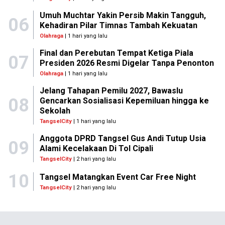
Umuh Muchtar Yakin Persib Makin Tangguh,
06
Kehadiran Pilar Timnas Tambah Kekuatan
Olahraga
| 1 hari yang lalu
Final dan Perebutan Tempat Ketiga Piala
07
Presiden 2026 Resmi Digelar Tanpa Penonton
Olahraga
| 1 hari yang lalu
Jelang Tahapan Pemilu 2027, Bawaslu
08
Gencarkan Sosialisasi Kepemiluan hingga ke
Sekolah
TangselCity
| 1 hari yang lalu
Anggota DPRD Tangsel Gus Andi Tutup Usia
09
Alami Kecelakaan Di Tol Cipali
TangselCity
| 2 hari yang lalu
10
Tangsel Matangkan Event Car Free Night
TangselCity
| 2 hari yang lalu