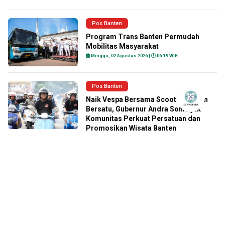
Pos Banten
Program Trans Banten Permudah
Mobilitas Masyarakat
Minggu, 02 Agustus 2026 |
06:19 WIB
Pos Banten
Naik Vespa Bersama Scooter Banten
Bersatu, Gubernur Andra Soni Ajak
Komunitas Perkuat Persatuan dan
Promosikan Wisata Banten
Sabtu, 01 Agustus 2026 |
19:35 WIB
Pos Banten
Perjuangan 17 Tahun Berbuah
Manis, Talas Beneng Pandeglang
Resmi Peroleh Sertifikat Indikasi
Geografis
Jumat, 31 Juli 2026 |
13:32 WIB