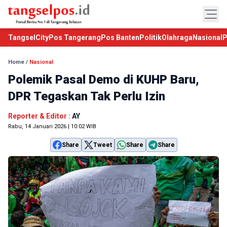
TangselCity
Pos Tangerang
Pos Banten
Politik
Olahraga
Nasional
P
Home
/
Nasional
Polemik Pasal Demo di KUHP Baru,
DPR Tegaskan Tak Perlu Izin
Reporter & Editor :
AY
Rabu, 14 Januari 2026 | 10:02 WIB
Share
Tweet
Share
Share