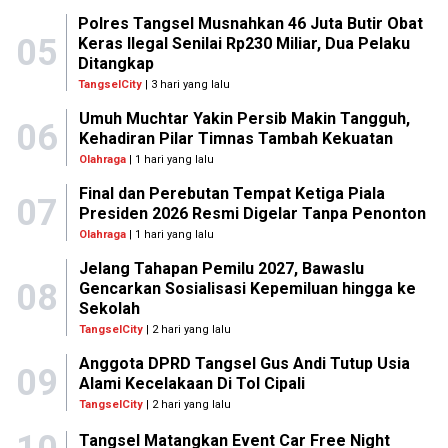
Polres Tangsel Musnahkan 46 Juta Butir Obat
05
Keras Ilegal Senilai Rp230 Miliar, Dua Pelaku
Ditangkap
TangselCity
| 3 hari yang lalu
Umuh Muchtar Yakin Persib Makin Tangguh,
06
Kehadiran Pilar Timnas Tambah Kekuatan
Olahraga
| 1 hari yang lalu
Final dan Perebutan Tempat Ketiga Piala
07
Presiden 2026 Resmi Digelar Tanpa Penonton
Olahraga
| 1 hari yang lalu
Jelang Tahapan Pemilu 2027, Bawaslu
08
Gencarkan Sosialisasi Kepemiluan hingga ke
Sekolah
TangselCity
| 2 hari yang lalu
Anggota DPRD Tangsel Gus Andi Tutup Usia
09
Alami Kecelakaan Di Tol Cipali
TangselCity
| 2 hari yang lalu
Tangsel Matangkan Event Car Free Night