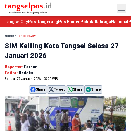
TangselCity
Pos Tangerang
Pos Banten
Politik
Olahraga
Nasional
P
Home
/
TangselCity
SIM Keliling Kota Tangsel Selasa 27
Januari 2026
Reporter:
Farhan
Editor:
Redaksi
Selasa, 27 Januari 2026 | 05:00 WIB
Share
Tweet
Share
Share