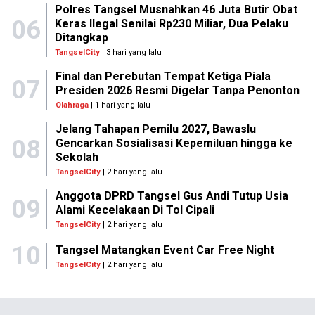
Polres Tangsel Musnahkan 46 Juta Butir Obat
06
Keras Ilegal Senilai Rp230 Miliar, Dua Pelaku
Ditangkap
TangselCity
| 3 hari yang lalu
Final dan Perebutan Tempat Ketiga Piala
07
Presiden 2026 Resmi Digelar Tanpa Penonton
Olahraga
| 1 hari yang lalu
Jelang Tahapan Pemilu 2027, Bawaslu
08
Gencarkan Sosialisasi Kepemiluan hingga ke
Sekolah
TangselCity
| 2 hari yang lalu
Anggota DPRD Tangsel Gus Andi Tutup Usia
09
Alami Kecelakaan Di Tol Cipali
TangselCity
| 2 hari yang lalu
10
Tangsel Matangkan Event Car Free Night
TangselCity
| 2 hari yang lalu