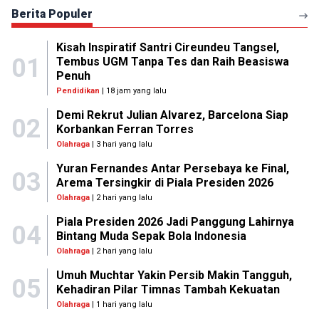
Berita Populer
Kisah Inspiratif Santri Cireundeu Tangsel,
01
Tembus UGM Tanpa Tes dan Raih Beasiswa
Penuh
Pendidikan
| 18 jam yang lalu
Demi Rekrut Julian Alvarez, Barcelona Siap
02
Korbankan Ferran Torres
Olahraga
| 3 hari yang lalu
Yuran Fernandes Antar Persebaya ke Final,
03
Arema Tersingkir di Piala Presiden 2026
Olahraga
| 2 hari yang lalu
Piala Presiden 2026 Jadi Panggung Lahirnya
04
Bintang Muda Sepak Bola Indonesia
Olahraga
| 2 hari yang lalu
Umuh Muchtar Yakin Persib Makin Tangguh,
05
Kehadiran Pilar Timnas Tambah Kekuatan
Olahraga
| 1 hari yang lalu