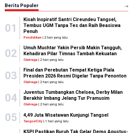
Berita Populer
Kisah Inspiratif Santri Cireundeu Tangsel,
01
Tembus UGM Tanpa Tes dan Raih Beasiswa
Penuh
Pendidikan
| 2 hari yang lalu
Umuh Muchtar Yakin Persib Makin Tangguh,
02
Kehadiran Pilar Timnas Tambah Kekuatan
Olahraga
| 2 hari yang lalu
Final dan Perebutan Tempat Ketiga Piala
03
Presiden 2026 Resmi Digelar Tanpa Penonton
Olahraga
| 2 hari yang lalu
Juventus Tumbangkan Chelsea, Derby Milan
04
Berakhir Imbang Jelang Tur Pramusim
Olahraga
| 2 hari yang lalu
05
4,49 Juta Wisatawan Kunjungi Tangsel
TangselCity
| 1 hari yang lalu
KSPI Pastikan Buruh Tak Gelar Demo Agustus-