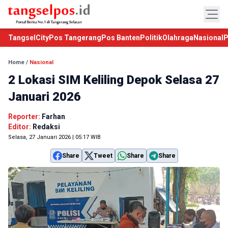
TangselCity
Pos Tangerang
Pos Banten
Politik
Olahraga
Nasional
P
Home
/
Nasional
2 Lokasi SIM Keliling Depok Selasa 27
Januari 2026
Reporter:
Farhan
Editor:
Redaksi
Selasa, 27 Januari 2026 | 05:17 WIB
Share
Tweet
Share
Share