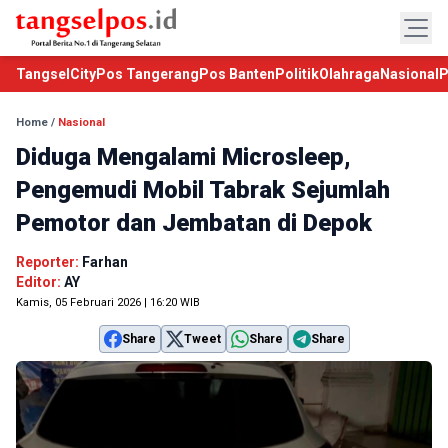
TangselCity
Pos Tangerang
Pos Banten
Politik
Olahraga
Nasional
P
Home
/
Nasional
Diduga Mengalami Microsleep,
Pengemudi Mobil Tabrak Sejumlah
Pemotor dan Jembatan di Depok
Reporter:
Farhan
Editor:
AY
Kamis, 05 Februari 2026 | 16:20 WIB
Share
Tweet
Share
Share