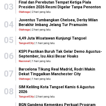
Final dan Perebutan Tempat Ketiga Piala
03
Presiden 2026 Resmi Digelar Tanpa Penonton
Olahraga
| 2 hari yang lalu
Juventus Tumbangkan Chelsea, Derby Milan
04
Berakhir Imbang Jelang Tur Pramusim
Olahraga
| 2 hari yang lalu
05
4,49 Juta Wisatawan Kunjungi Tangsel
TangselCity
| 1 hari yang lalu
KSPI Pastikan Buruh Tak Gelar Demo Agustus-
06
September, Isu Aksi Besar Hoaks
Nasional
| 1 hari yang lalu
Barcelona Tikung Real Madrid, Rodri Makin
07
Dekat Tinggalkan Manchester City
Olahraga
| 1 hari yang lalu
SIM Keliling Kota Tangsel Kamis 6 Agustus
08
2026
TangselCity
| 2 hari yang lalu
BGN Gandeng Kemenkes Perkuat Program