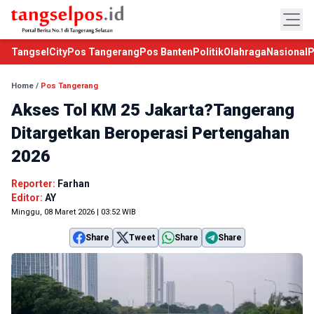
TangselCity
Pos Tangerang
Pos Banten
Politik
Olahraga
Nasional
P
Home
/
Pos Tangerang
Akses Tol KM 25 Jakarta?Tangerang
Ditargetkan Beroperasi Pertengahan
2026
Reporter:
Farhan
Editor:
AY
Minggu, 08 Maret 2026 | 03:52 WIB
Share
Tweet
Share
Share