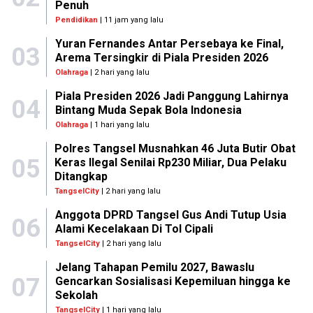
Penuh
Pendidikan
| 11 jam yang lalu
Yuran Fernandes Antar Persebaya ke Final,
03
Arema Tersingkir di Piala Presiden 2026
Olahraga
| 2 hari yang lalu
Piala Presiden 2026 Jadi Panggung Lahirnya
04
Bintang Muda Sepak Bola Indonesia
Olahraga
| 1 hari yang lalu
Polres Tangsel Musnahkan 46 Juta Butir Obat
05
Keras Ilegal Senilai Rp230 Miliar, Dua Pelaku
Ditangkap
TangselCity
| 2 hari yang lalu
Anggota DPRD Tangsel Gus Andi Tutup Usia
06
Alami Kecelakaan Di Tol Cipali
TangselCity
| 2 hari yang lalu
Jelang Tahapan Pemilu 2027, Bawaslu
07
Gencarkan Sosialisasi Kepemiluan hingga ke
Sekolah
TangselCity
| 1 hari yang lalu