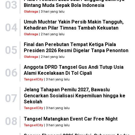
03
Bintang Muda Sepak Bola Indonesia
Olahraga
| 3 hari yang lalu
Umuh Muchtar Yakin Persib Makin Tangguh,
04
Kehadiran Pilar Timnas Tambah Kekuatan
Olahraga
| 2 hari yang lalu
Final dan Perebutan Tempat Ketiga Piala
05
Presiden 2026 Resmi Digelar Tanpa Penonton
Olahraga
| 2 hari yang lalu
Anggota DPRD Tangsel Gus Andi Tutup Usia
06
Alami Kecelakaan Di Tol Cipali
TangselCity
| 3 hari yang lalu
Jelang Tahapan Pemilu 2027, Bawaslu
07
Gencarkan Sosialisasi Kepemiluan hingga ke
Sekolah
TangselCity
| 3 hari yang lalu
08
Tangsel Matangkan Event Car Free Night
TangselCity
| 3 hari yang lalu