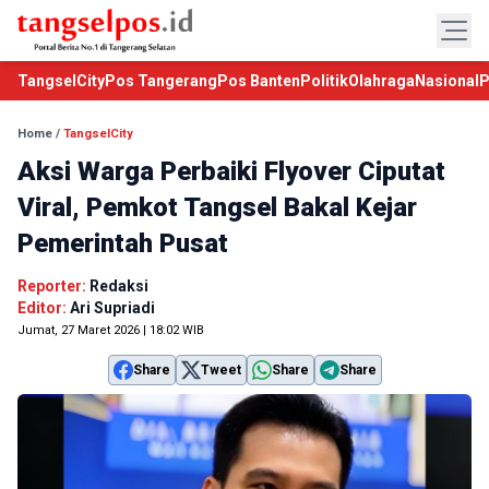
TangselCity
Pos Tangerang
Pos Banten
Politik
Olahraga
Nasional
P
Home
/
TangselCity
Aksi Warga Perbaiki Flyover Ciputat
Viral, Pemkot Tangsel Bakal Kejar
Pemerintah Pusat
Reporter:
Redaksi
Editor:
Ari Supriadi
Jumat, 27 Maret 2026 | 18:02 WIB
Share
Tweet
Share
Share