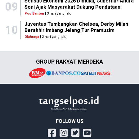
Sensus Ekonomi 2026 Dimulai, Gubernur Andra
09
Soni Ajak Masyarakat Dukung Pendataan
Pos Banten
| 3 hari yang lalu
Juventus Tumbangkan Chelsea, Derby Milan
10
Berakhir Imbang Jelang Tur Pramusim
Olahraga
| 2 hari yang lalu
GROUP RAKYAT MERDEKA
FOLLOW US