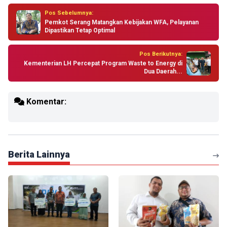
Pos Sebelumnya:
Pemkot Serang Matangkan Kebijakan WFA, Pelayanan
Dipastikan Tetap Optimal
Pos Berikutnya:
Kementerian LH Percepat Program Waste to Energy di
Dua Daerah...
Komentar:
Berita Lainnya