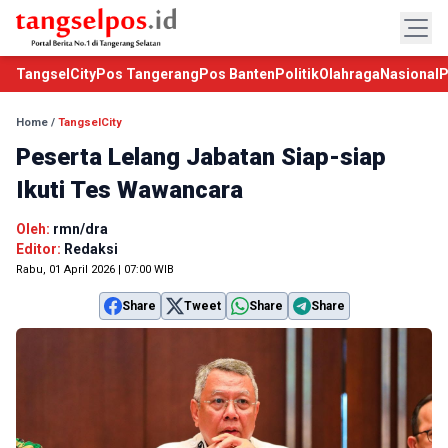
TangselCity
Pos Tangerang
Pos Banten
Politik
Olahraga
Nasional
P
Home
/
TangselCity
Peserta Lelang Jabatan Siap-siap
Ikuti Tes Wawancara
Oleh:
rmn/dra
Editor:
Redaksi
Rabu, 01 April 2026 | 07:00 WIB
Share
Tweet
Share
Share