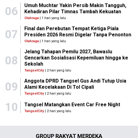
Umuh Muchtar Yakin Persib Makin Tangguh,
06
Kehadiran Pilar Timnas Tambah Kekuatan
Olahraga
| 1 hari yang lalu
Final dan Perebutan Tempat Ketiga Piala
07
Presiden 2026 Resmi Digelar Tanpa Penonton
Olahraga
| 1 hari yang lalu
Jelang Tahapan Pemilu 2027, Bawaslu
08
Gencarkan Sosialisasi Kepemiluan hingga ke
Sekolah
TangselCity
| 2 hari yang lalu
Anggota DPRD Tangsel Gus Andi Tutup Usia
09
Alami Kecelakaan Di Tol Cipali
TangselCity
| 2 hari yang lalu
10
Tangsel Matangkan Event Car Free Night
TangselCity
| 2 hari yang lalu
GROUP RAKYAT MERDEKA