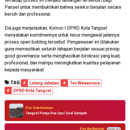
terhadap proses ini menjadi tantangan tersendiri bagi
Pansel untuk membuktikan bahwa seleksi berjalan secara
bersih dan profesional.
Dia juga menjelaskan, Komisi I DPRD Kota Tangsel
menyatakan komitmennya untuk terus mengawal jalannya
proses open bidding tersebut. Pengawasan ini dilakukan
guna memastikan seluruh tahapan berjalan sesuai prinsip
good governance serta menghasilkan birokrasi yang kuat,
profesional, dan mampu meningkatkan kualitas pelayanan
kepada masyarakat.
TAG:
#
Lelang Jabatan
#
Tes Wawancara
#
DPRD Kota Tangsel
Pos Sebelumnya:
Tangsel Punya Dua Opsi Soal Sampah
Pos Berikutnya: