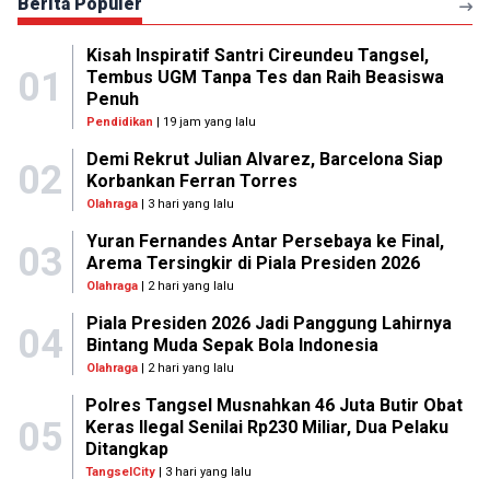
Berita Populer
Kisah Inspiratif Santri Cireundeu Tangsel,
01
Tembus UGM Tanpa Tes dan Raih Beasiswa
Penuh
Pendidikan
| 19 jam yang lalu
Demi Rekrut Julian Alvarez, Barcelona Siap
02
Korbankan Ferran Torres
Olahraga
| 3 hari yang lalu
Yuran Fernandes Antar Persebaya ke Final,
03
Arema Tersingkir di Piala Presiden 2026
Olahraga
| 2 hari yang lalu
Piala Presiden 2026 Jadi Panggung Lahirnya
04
Bintang Muda Sepak Bola Indonesia
Olahraga
| 2 hari yang lalu
Polres Tangsel Musnahkan 46 Juta Butir Obat
05
Keras Ilegal Senilai Rp230 Miliar, Dua Pelaku
Ditangkap
TangselCity
| 3 hari yang lalu