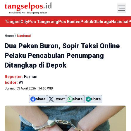
TangselCity
Pos Tangerang
Pos Banten
Politik
Olahraga
Nasional
P
Home
/
Nasional
Dua Pekan Buron, Sopir Taksi Online
Pelaku Pencabulan Penumpang
Ditangkap di Depok
Reporter:
Farhan
Editor:
AY
Jumat, 03 April 2026 | 14:55 WIB
Share
Tweet
Share
Share