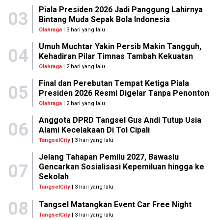
Piala Presiden 2026 Jadi Panggung Lahirnya
03
Bintang Muda Sepak Bola Indonesia
Olahraga
| 3 hari yang lalu
Umuh Muchtar Yakin Persib Makin Tangguh,
04
Kehadiran Pilar Timnas Tambah Kekuatan
Olahraga
| 2 hari yang lalu
Final dan Perebutan Tempat Ketiga Piala
05
Presiden 2026 Resmi Digelar Tanpa Penonton
Olahraga
| 2 hari yang lalu
Anggota DPRD Tangsel Gus Andi Tutup Usia
06
Alami Kecelakaan Di Tol Cipali
TangselCity
| 3 hari yang lalu
Jelang Tahapan Pemilu 2027, Bawaslu
07
Gencarkan Sosialisasi Kepemiluan hingga ke
Sekolah
TangselCity
| 3 hari yang lalu
08
Tangsel Matangkan Event Car Free Night
TangselCity
| 3 hari yang lalu