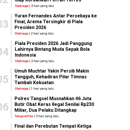
Olahraga
| 3 hari yang lalu
Yuran Fernandes Antar Persebaya ke
03
Final, Arema Tersingkir di Piala
Presiden 2026
Olahraga
| 2 hari yang lalu
Piala Presiden 2026 Jadi Panggung
04
Lahirnya Bintang Muda Sepak Bola
Indonesia
Olahraga
| 2 hari yang lalu
Umuh Muchtar Yakin Persib Makin
05
Tangguh, Kehadiran Pilar Timnas
Tambah Kekuatan
Olahraga
| 1 hari yang lalu
Polres Tangsel Musnahkan 46 Juta
06
Butir Obat Keras Ilegal Senilai Rp230
Miliar, Dua Pelaku Ditangkap
TangselCity
| 3 hari yang lalu
Final dan Perebutan Tempat Ketiga