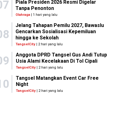
07
Piala Presiden 2026 Resmi Digelar
Tanpa Penonton
Olahraga
| 1 hari yang lalu
Jelang Tahapan Pemilu 2027, Bawaslu
08
Gencarkan Sosialisasi Kepemiluan
hingga ke Sekolah
TangselCity
| 2 hari yang lalu
Anggota DPRD Tangsel Gus Andi Tutup
09
Usia Alami Kecelakaan Di Tol Cipali
TangselCity
| 2 hari yang lalu
Tangsel Matangkan Event Car Free
10
Night
TangselCity
| 2 hari yang lalu