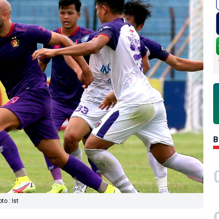
B
o : Ist