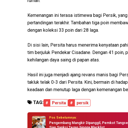
rumah.
Kemenangan ini terasa istimewa bagi Persik, yan
pertandingan terakhir. Tambahan tiga poin memba
dengan koleksi 33 poin dari 28 laga.
Di sisi lain, Persita harus menerima kenyataan pah
tim berjuluk Pendekar Cisadane. Dengan 41 poin, p
kehilangan daya saing di papan atas.
Hasil ini juga menjadi ajang revans manis bagi P
takluk telak 0-3 dari Persita. Kini, bermain di ha
keadaan dan menutup laga dengan kemenangan be
TAG:
#
Persita
#
persik
Pos Sebelumnya:
Pengembang Mangkir Dipanggil, Pemkot Tangse
Siap Sanksi Tegas hingga Blacklist