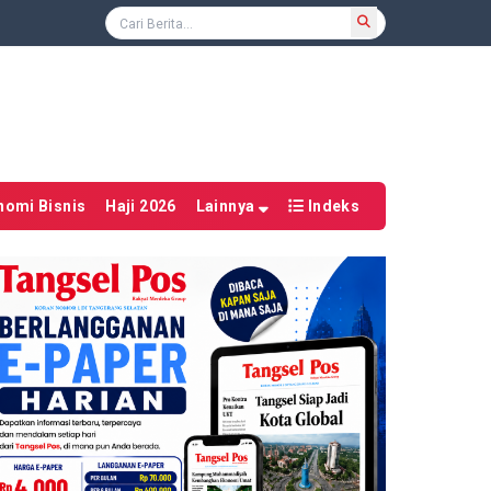
nomi Bisnis
Haji 2026
Lainnya
Indeks