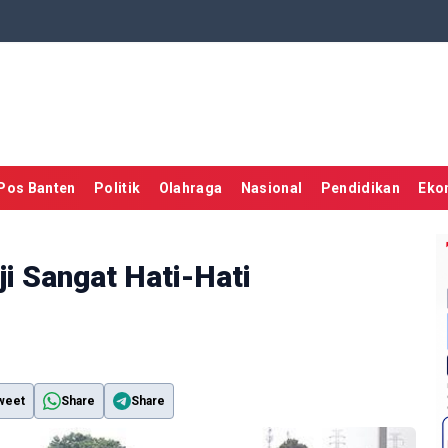
Pos Banten
Politik
Olahraga
Nasional
Pendidikan
Eko
ji Sangat Hati-Hati
weet
Share
Share