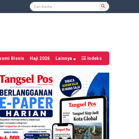
nomi Bisnis
Haji 2026
Lainnya
Indeks