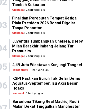
02
Tambah Kekuatan
Olahraga
| 2 hari yang lalu
Final dan Perebutan Tempat Ketiga
03
Piala Presiden 2026 Resmi Digelar
Tanpa Penonton
Olahraga
| 2 hari yang lalu
Juventus Tumbangkan Chelsea, Derby
04
Milan Berakhir Imbang Jelang Tur
Pramusim
Olahraga
| 2 hari yang lalu
05
4,49 Juta Wisatawan Kunjungi Tangsel
TangselCity
| 1 hari yang lalu
KSPI Pastikan Buruh Tak Gelar Demo
06
Agustus-September, Isu Aksi Besar
Hoaks
Nasional
| 1 hari yang lalu
Barcelona Tikung Real Madrid, Rodri
07
Makin Dekat Tinggalkan Manchester