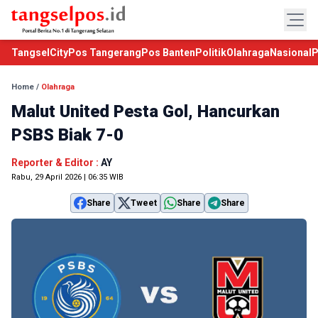
TangselCity
Pos Tangerang
Pos Banten
Politik
Olahraga
Nasional
P
Home
/
Olahraga
Malut United Pesta Gol, Hancurkan
PSBS Biak 7-0
Reporter & Editor :
AY
Rabu, 29 April 2026 | 06:35 WIB
Share
Tweet
Share
Share