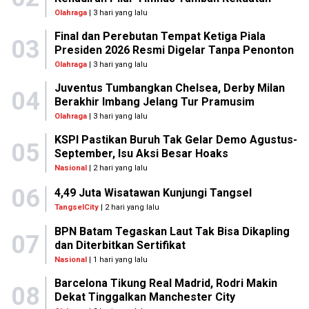
Olahraga
| 3 hari yang lalu
Final dan Perebutan Tempat Ketiga Piala
03
Presiden 2026 Resmi Digelar Tanpa Penonton
Olahraga
| 3 hari yang lalu
Juventus Tumbangkan Chelsea, Derby Milan
04
Berakhir Imbang Jelang Tur Pramusim
Olahraga
| 3 hari yang lalu
KSPI Pastikan Buruh Tak Gelar Demo Agustus-
05
September, Isu Aksi Besar Hoaks
Nasional
| 2 hari yang lalu
06
4,49 Juta Wisatawan Kunjungi Tangsel
TangselCity
| 2 hari yang lalu
BPN Batam Tegaskan Laut Tak Bisa Dikapling
07
dan Diterbitkan Sertifikat
Nasional
| 1 hari yang lalu
Barcelona Tikung Real Madrid, Rodri Makin
08
Dekat Tinggalkan Manchester City