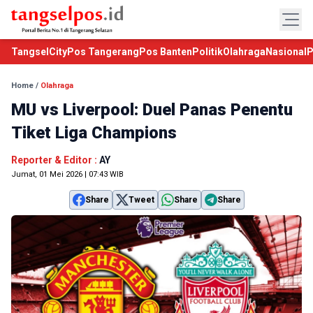
TangselCity
Pos Tangerang
Pos Banten
Politik
Olahraga
Nasional
P
Home
/
Olahraga
MU vs Liverpool: Duel Panas Penentu
Tiket Liga Champions
Reporter & Editor :
AY
Jumat, 01 Mei 2026 | 07:43 WIB
Share
Tweet
Share
Share