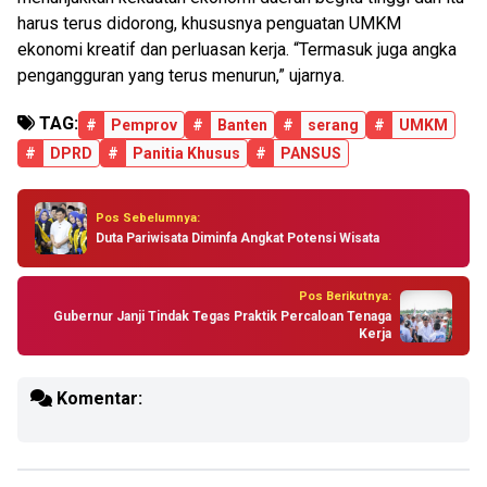
harus terus didorong, khususnya penguatan UMKM
ekonomi kreatif dan perluasan kerja. “Termasuk juga angka
pengangguran yang terus menurun,” ujarnya.
TAG:
#
Pemprov
#
Banten
#
serang
#
UMKM
#
DPRD
#
Panitia Khusus
#
PANSUS
Pos Sebelumnya:
Duta Pariwisata Diminfa Angkat Potensi Wisata
Pos Berikutnya:
Gubernur Janji Tindak Tegas Praktik Percaloan Tenaga
Kerja
Komentar: