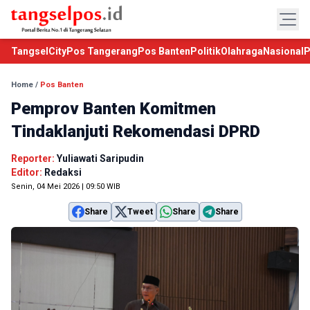
TangselCity
Pos Tangerang
Pos Banten
Politik
Olahraga
Nasional
P
Home
/
Pos Banten
Pemprov Banten Komitmen
Tindaklanjuti Rekomendasi DPRD
Reporter:
Yuliawati Saripudin
Editor:
Redaksi
Senin, 04 Mei 2026 | 09:50 WIB
Share
Tweet
Share
Share