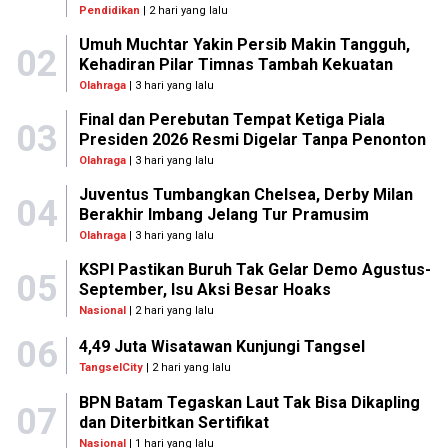
Pendidikan
| 2 hari yang lalu
Umuh Muchtar Yakin Persib Makin Tangguh,
02
Kehadiran Pilar Timnas Tambah Kekuatan
Olahraga
| 3 hari yang lalu
Final dan Perebutan Tempat Ketiga Piala
03
Presiden 2026 Resmi Digelar Tanpa Penonton
Olahraga
| 3 hari yang lalu
Juventus Tumbangkan Chelsea, Derby Milan
04
Berakhir Imbang Jelang Tur Pramusim
Olahraga
| 3 hari yang lalu
KSPI Pastikan Buruh Tak Gelar Demo Agustus-
05
September, Isu Aksi Besar Hoaks
Nasional
| 2 hari yang lalu
06
4,49 Juta Wisatawan Kunjungi Tangsel
TangselCity
| 2 hari yang lalu
BPN Batam Tegaskan Laut Tak Bisa Dikapling
07
dan Diterbitkan Sertifikat
Nasional
| 1 hari yang lalu