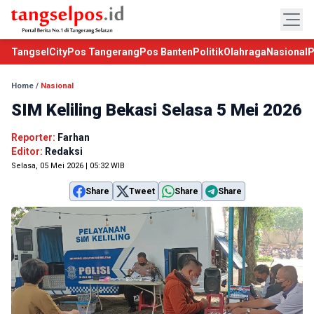
TangselCity
Pos Tangerang
Pos Banten
Politik
Olahraga
Nasional
P
Home
/
Nasional
SIM Keliling Bekasi Selasa 5 Mei 2026
Reporter:
Farhan
Editor:
Redaksi
Selasa, 05 Mei 2026 | 05:32 WIB
Share
Tweet
Share
Share