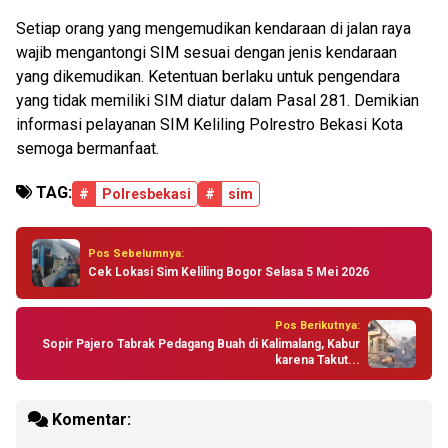
Setiap orang yang mengemudikan kendaraan di jalan raya
wajib mengantongi SIM sesuai dengan jenis kendaraan
yang dikemudikan. Ketentuan berlaku untuk pengendara
yang tidak memiliki SIM diatur dalam Pasal 281. Demikian
informasi pelayanan SIM Keliling Polrestro Bekasi Kota
semoga bermanfaat.
TAG:
#
Polresbekasi
#
sim
Pos Sebelumnya:
Cek Lokasi Sim Keliling Bogor Selasa 5 Mei 2026
Pos Berikutnya:
Sopir Pajero Tabrak Pedagang Buah di Kalimalang, Kabur
karena Takut...
Komentar: