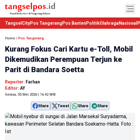
TangselCity
Pos Tangerang
Pos Banten
Politik
Olahraga
Nasional
P
Home
/
Pos Tangerang
Kurang Fokus Cari Kartu e-Toll, Mobil
Dikemudikan Perempuan Terjun ke
Parit di Bandara Soetta
Reporter:
Farhan
Editor:
AY
Selasa, 05 Mei 2026 | 16:42 WIB
Share
Tweet
Share
Share