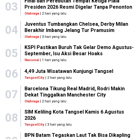
Final dan Perebutan Tempat Ketiga Piala
03
Presiden 2026 Resmi Digelar Tanpa Penonton
Olahraga
| 2 hari yang lalu
Juventus Tumbangkan Chelsea, Derby Milan
04
Berakhir Imbang Jelang Tur Pramusim
Olahraga
| 3 hari yang lalu
KSPI Pastikan Buruh Tak Gelar Demo Agustus-
05
September, Isu Aksi Besar Hoaks
Nasional
| 1 hari yang lalu
06
4,49 Juta Wisatawan Kunjungi Tangsel
TangselCity
| 2 hari yang lalu
Barcelona Tikung Real Madrid, Rodri Makin
07
Dekat Tinggalkan Manchester City
Olahraga
| 2 hari yang lalu
SIM Keliling Kota Tangsel Kamis 6 Agustus
08
2026
TangselCity
| 3 hari yang lalu
BPN Batam Tegaskan Laut Tak Bisa Dikapling