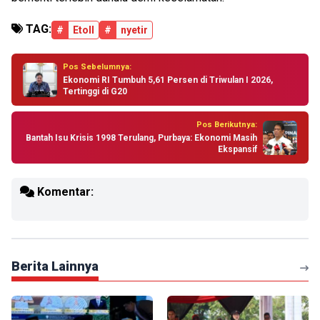
TAG:
#
Etoll
#
nyetir
Pos Sebelumnya:
Ekonomi RI Tumbuh 5,61 Persen di Triwulan I 2026,
Tertinggi di G20
Pos Berikutnya:
Bantah Isu Krisis 1998 Terulang, Purbaya: Ekonomi Masih
Ekspansif
Komentar:
Berita Lainnya