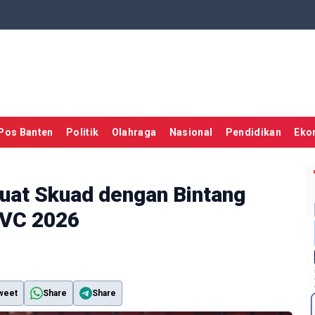
Pos Banten
Politik
Olahraga
Nasional
Pendidikan
Eko
uat Skuad dengan Bintang
 AVC 2026
weet
Share
Share