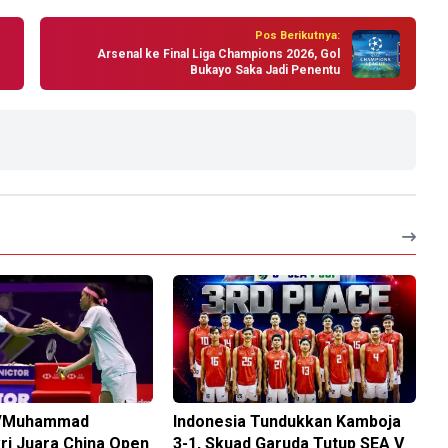
Pos Berikutnya:
Arsenal ke Final Liga Champions 2026, Gol
Bukayo Saka Jadi Penentu
an/Muhammad
Indonesia Tundukkan Kamboja
kri Juara China Open
3-1, Skuad Garuda Tutup SEA V