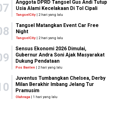
Anggota DPRD Tangsel Gus Andi Tutup
07
Usia Alami Kecelakaan Di Tol Cipali
TangselCity
| 2 hari yang lalu
Tangsel Matangkan Event Car Free
08
Night
TangselCity
| 2 hari yang lalu
Sensus Ekonomi 2026 Dimulai,
09
Gubernur Andra Soni Ajak Masyarakat
Dukung Pendataan
Pos Banten
| 2 hari yang lalu
Juventus Tumbangkan Chelsea, Derby
10
Milan Berakhir Imbang Jelang Tur
Pramusim
Olahraga
| 1 hari yang lalu