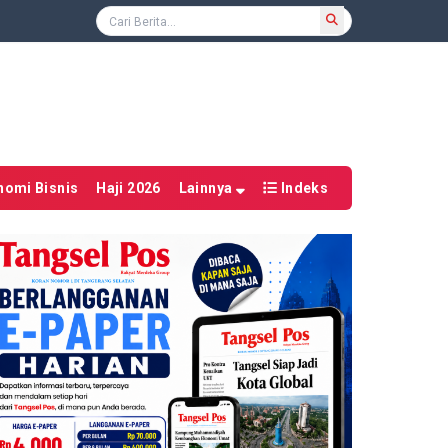
nomi Bisnis
Haji 2026
Lainnya
Indeks