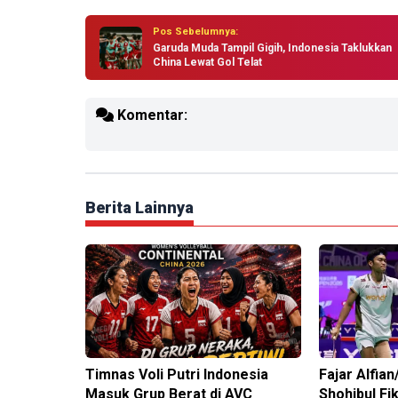
Pos Sebelumnya:
Garuda Muda Tampil Gigih, Indonesia Taklukkan
China Lewat Gol Telat
Komentar:
Berita Lainnya
Timnas Voli Putri Indonesia
Fajar Alfi
Masuk Grup Berat di AVC
Shohibul Fi