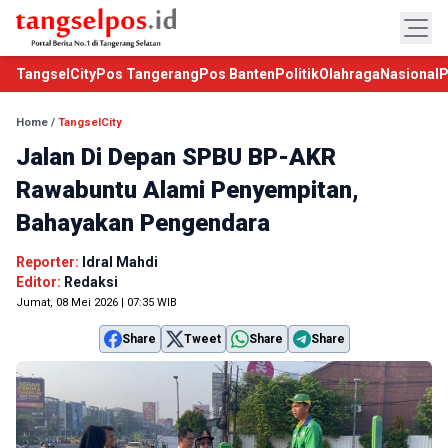
TangselCity
Pos Tangerang
Pos Banten
Politik
Olahraga
Nasional
P
Home
/
TangselCity
Jalan Di Depan SPBU BP-AKR
Rawabuntu Alami Penyempitan,
Bahayakan Pengendara
Reporter:
Idral Mahdi
Editor:
Redaksi
Jumat, 08 Mei 2026 | 07:35 WIB
Share
Tweet
Share
Share