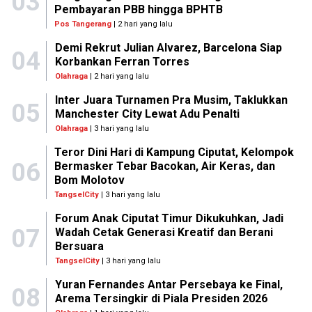
03
Pembayaran PBB hingga BPHTB
Pos Tangerang
| 2 hari yang lalu
Demi Rekrut Julian Alvarez, Barcelona Siap
04
Korbankan Ferran Torres
Olahraga
| 2 hari yang lalu
Inter Juara Turnamen Pra Musim, Taklukkan
05
Manchester City Lewat Adu Penalti
Olahraga
| 3 hari yang lalu
Teror Dini Hari di Kampung Ciputat, Kelompok
06
Bermasker Tebar Bacokan, Air Keras, dan
Bom Molotov
TangselCity
| 3 hari yang lalu
Forum Anak Ciputat Timur Dikukuhkan, Jadi
07
Wadah Cetak Generasi Kreatif dan Berani
Bersuara
TangselCity
| 3 hari yang lalu
Yuran Fernandes Antar Persebaya ke Final,
08
Arema Tersingkir di Piala Presiden 2026