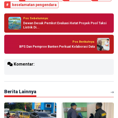
#
keselamatan pengendara
Pos Sebelumnya:
Dewan Desak Pemkot Evaluasi Ketat Proyek Pool Taksi
Listrik Di...
Pos Berikutnya:
BPS Dan Pemprov Banten Perkuat Kolaborasi Data
Komentar:
Berita Lainnya