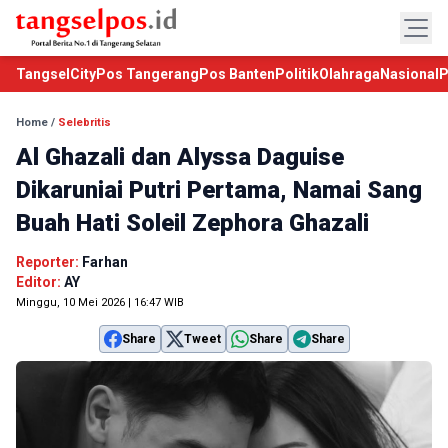
TangselCity
Pos Tangerang
Pos Banten
Politik
Olahraga
Nasional
P
Home
/
Selebritis
Al Ghazali dan Alyssa Daguise
Dikaruniai Putri Pertama, Namai Sang
Buah Hati Soleil Zephora Ghazali
Reporter:
Farhan
Editor:
AY
Minggu, 10 Mei 2026 | 16:47 WIB
Share
Tweet
Share
Share