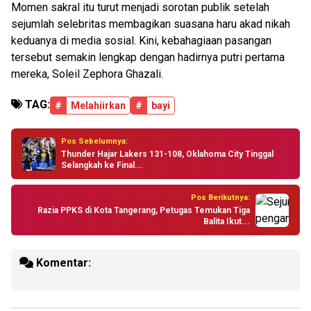
Momen sakral itu turut menjadi sorotan publik setelah
sejumlah selebritas membagikan suasana haru akad nikah
keduanya di media sosial. Kini, kebahagiaan pasangan
tersebut semakin lengkap dengan hadirnya putri pertama
mereka, Soleil Zephora Ghazali.
TAG:
#
Melahiirkan
#
bayi
Pos Sebelumnya:
Thunder Hajar Lakers 131-108, Oklahoma City Tinggal
Selangkah ke Final...
Pos Berikutnya:
Razia PPKS di Kota Tangerang, Petugas Temukan Tiga
Balita Ikut...
Komentar: