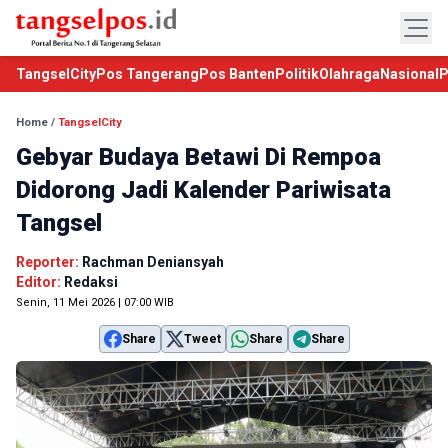
TangselCity
Pos Tangerang
Pos Banten
Politik
Olahraga
Nasional
P
Home
/
TangselCity
Gebyar Budaya Betawi Di Rempoa
Didorong Jadi Kalender Pariwisata
Tangsel
Reporter:
Rachman Deniansyah
Editor:
Redaksi
Senin, 11 Mei 2026 | 07:00 WIB
Share
Tweet
Share
Share