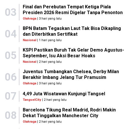
Final dan Perebutan Tempat Ketiga Piala
03
Presiden 2026 Resmi Digelar Tanpa Penonton
Olahraga
| 3 hari yang lalu
BPN Batam Tegaskan Laut Tak Bisa Dikapling
04
dan Diterbitkan Sertifikat
Nasional
| 1 hari yang lalu
KSPI Pastikan Buruh Tak Gelar Demo Agustus-
05
September, Isu Aksi Besar Hoaks
Nasional
| 2 hari yang lalu
Juventus Tumbangkan Chelsea, Derby Milan
06
Berakhir Imbang Jelang Tur Pramusim
Olahraga
| 3 hari yang lalu
07
4,49 Juta Wisatawan Kunjungi Tangsel
TangselCity
| 2 hari yang lalu
Barcelona Tikung Real Madrid, Rodri Makin
08
Dekat Tinggalkan Manchester City
Olahraga
| 2 hari yang lalu