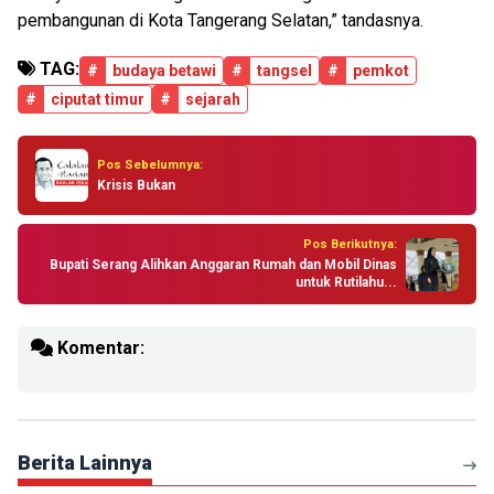
pembangunan di Kota Tangerang Selatan,” tandasnya.
TAG:
#
budaya betawi
#
tangsel
#
pemkot
#
ciputat timur
#
sejarah
Pos Sebelumnya:
Krisis Bukan
Pos Berikutnya:
Bupati Serang Alihkan Anggaran Rumah dan Mobil Dinas
untuk Rutilahu...
Komentar:
Berita Lainnya