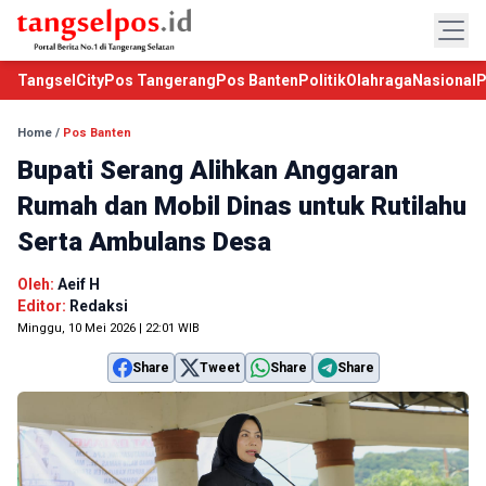
TangselCity
Pos Tangerang
Pos Banten
Politik
Olahraga
Nasional
P
Home
/
Pos Banten
Bupati Serang Alihkan Anggaran
Rumah dan Mobil Dinas untuk Rutilahu
Serta Ambulans Desa
Oleh:
Aeif H
Editor:
Redaksi
Minggu, 10 Mei 2026 | 22:01 WIB
Share
Tweet
Share
Share