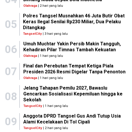
Olahraga
| 2 hari yang lalu
Polres Tangsel Musnahkan 46 Juta Butir Obat
05
Keras Ilegal Senilai Rp230 Miliar, Dua Pelaku
Ditangkap
TangselCity
| 3 hari yang lalu
Umuh Muchtar Yakin Persib Makin Tangguh,
06
Kehadiran Pilar Timnas Tambah Kekuatan
Olahraga
| 1 hari yang lalu
Final dan Perebutan Tempat Ketiga Piala
07
Presiden 2026 Resmi Digelar Tanpa Penonton
Olahraga
| 1 hari yang lalu
Jelang Tahapan Pemilu 2027, Bawaslu
08
Gencarkan Sosialisasi Kepemiluan hingga ke
Sekolah
TangselCity
| 1 hari yang lalu
Anggota DPRD Tangsel Gus Andi Tutup Usia
09
Alami Kecelakaan Di Tol Cipali
TangselCity
| 2 hari yang lalu