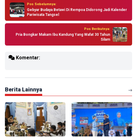
Pos Sebelumnya:
Gebyar Budaya Betawi Di Rempoa Didorong Jadi Kalender
Pariwisata Tangsel
Pos Berikutnya:
Pria Bongkar Makam Ibu Kandung Yang Wafat 30 Tahun
Silam
Komentar:
Berita Lainnya