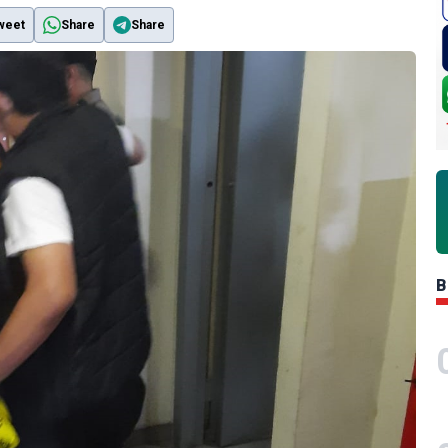
weet
Share
Share
B