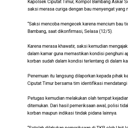
Kapolsek Ciputat Timur, Kompol Bambang Askar S
saksi merasa curiga dengan bau menyengat yang mun
“Saksi mencoba mengecek karena mencium bau tidak
Bambang, saat dikonfirmasi, Selasa (12/5).
Karena merasa khawatir, saksi kemudian mengaja
dalam kamar guna memastikan kondisi penghuni apa
korban sudah dalam kondisi terlentang di dalam k
Penemuan itu langsung dilaporkan kepada pihak kep
Ciputat Timur bersama tim identifikasi mendatang
Petugas kemudian melakukan olah tempat kejadian
ditemukan. Dari hasil pemeriksaan awal, polisi t
korban maupun indikasi tindak pidana lainnya.
“Setelah dilakukan pemeriksaan di TKP oleh Unit I