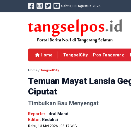
Sabtu, 08 Agustus 2026
Home
TangselCity
Pos Tangerang
Home
/
TangselCity
Temuan Mayat Lansia Geg
Ciputat
Timbulkan Bau Menyengat
Reporter:
Idral Mahdi
Editor:
Redaksi
Rabu, 13 Mei 2026 | 08:17 WIB