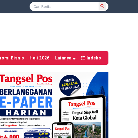
nomi Bisnis
Haji 2026
Lainnya
Indeks