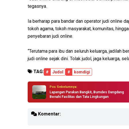
tegasnya.
Ia berharap para bandar dan operator judi online d
tokoh agama, tokoh masyarakat, komunitas, hingg
penyebaran judi online.
“Terutama para ibu dan seluruh keluarga, jadilah b
judi online sejak dini. Tolak judol, jaga keluarga, 
TAG:
#
Judol
#
komdigi
Pos Sebelumnya:
Lapangan Parakan Bangkit, Bumdes Dangdang
Benahi Fasilitas dan Tata Lingkungan
Komentar: