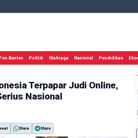
Pos Banten
Politik
Olahraga
Nasional
Pendidikan
Eko
onesia Terpapar Judi Online,
erius Nasional
weet
Share
Share