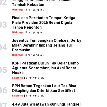
02
Tambah Kekuatan
Olahraga
| 3 hari yang lalu
Final dan Perebutan Tempat Ketiga
03
Piala Presiden 2026 Resmi Digelar
Tanpa Penonton
Olahraga
| 3 hari yang lalu
Juventus Tumbangkan Chelsea, Derby
04
Milan Berakhir Imbang Jelang Tur
Pramusim
Olahraga
| 3 hari yang lalu
KSPI Pastikan Buruh Tak Gelar Demo
05
Agustus-September, Isu Aksi Besar
Hoaks
Nasional
| 2 hari yang lalu
BPN Batam Tegaskan Laut Tak Bisa
06
Dikapling dan Diterbitkan Sertifikat
Nasional
| 1 hari yang lalu
07
4,49 Juta Wisatawan Kunjungi Tangsel