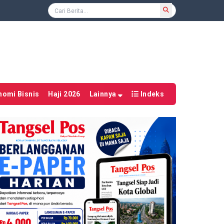
nomi Bisnis
Haji 2026
Lainnya
Indeks