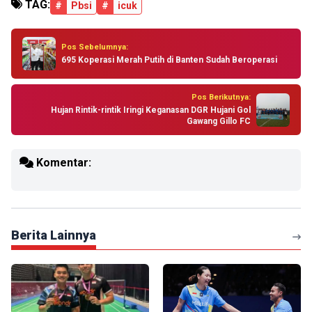
TAG:
#
Pbsi
#
icuk
Pos Sebelumnya:
695 Koperasi Merah Putih di Banten Sudah Beroperasi
Pos Berikutnya:
Hujan Rintik-rintik Iringi Keganasan DGR Hujani Gol
Gawang Gillo FC
Komentar:
Berita Lainnya