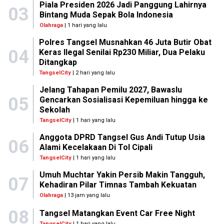
Piala Presiden 2026 Jadi Panggung Lahirnya
03
Bintang Muda Sepak Bola Indonesia
Olahraga
| 1 hari yang lalu
Polres Tangsel Musnahkan 46 Juta Butir Obat
04
Keras Ilegal Senilai Rp230 Miliar, Dua Pelaku
Ditangkap
TangselCity
| 2 hari yang lalu
Jelang Tahapan Pemilu 2027, Bawaslu
05
Gencarkan Sosialisasi Kepemiluan hingga ke
Sekolah
TangselCity
| 1 hari yang lalu
Anggota DPRD Tangsel Gus Andi Tutup Usia
06
Alami Kecelakaan Di Tol Cipali
TangselCity
| 1 hari yang lalu
Umuh Muchtar Yakin Persib Makin Tangguh,
07
Kehadiran Pilar Timnas Tambah Kekuatan
Olahraga
| 13 jam yang lalu
08
Tangsel Matangkan Event Car Free Night
TangselCity
| 1 hari yang lalu