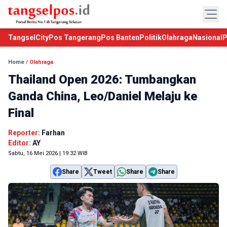
TangselCity
Pos Tangerang
Pos Banten
Politik
Olahraga
Nasional
P
Home
/
Olahraga
Thailand Open 2026: Tumbangkan
Ganda China, Leo/Daniel Melaju ke
Final
Reporter:
Farhan
Editor:
AY
Sabtu, 16 Mei 2026 | 19:32 WIB
Share
Tweet
Share
Share