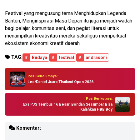
Festival yang mengusung tema Menghidupkan Legenda
Banten, Menginspirasi Masa Depan itu juga menjadi wadah
bagi pelajar, komunitas seni, dan pegiat literasi untuk
menampilkan kreativitas mereka sekaligus memperkuat
ekosistem ekonomi kreatif daerah.
TAG:
#
Budaya
#
festival
#
andrasoni
Pos Sebelumnya:
Leo/Daniel Juara Thailand Open 2026
Pos Berikutnya:
Exs PJS Tembus 16 Besar, Bondan Sesumbar Bisa
Kalahkan HBB Boy
Komentar: