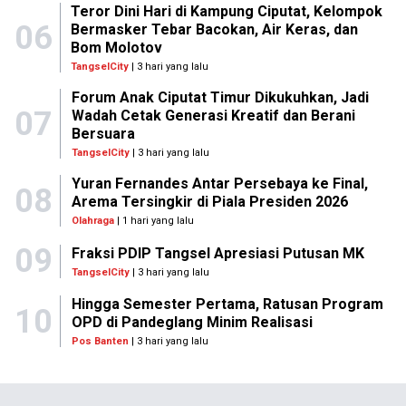
Teror Dini Hari di Kampung Ciputat, Kelompok
06
Bermasker Tebar Bacokan, Air Keras, dan
Bom Molotov
TangselCity
| 3 hari yang lalu
Forum Anak Ciputat Timur Dikukuhkan, Jadi
07
Wadah Cetak Generasi Kreatif dan Berani
Bersuara
TangselCity
| 3 hari yang lalu
Yuran Fernandes Antar Persebaya ke Final,
08
Arema Tersingkir di Piala Presiden 2026
Olahraga
| 1 hari yang lalu
09
Fraksi PDIP Tangsel Apresiasi Putusan MK
TangselCity
| 3 hari yang lalu
Hingga Semester Pertama, Ratusan Program
10
OPD di Pandeglang Minim Realisasi
Pos Banten
| 3 hari yang lalu