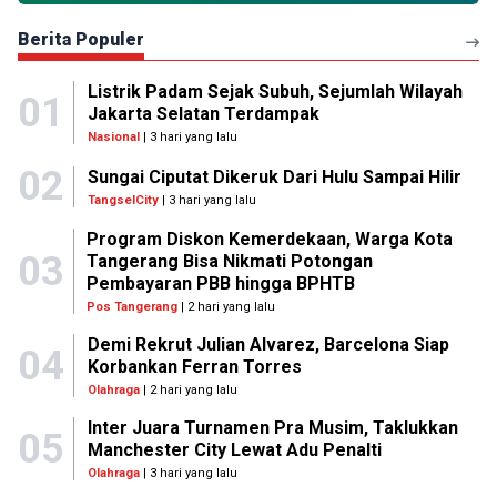
Berita Populer
Listrik Padam Sejak Subuh, Sejumlah Wilayah
01
Jakarta Selatan Terdampak
Nasional
| 3 hari yang lalu
02
Sungai Ciputat Dikeruk Dari Hulu Sampai Hilir
TangselCity
| 3 hari yang lalu
Program Diskon Kemerdekaan, Warga Kota
03
Tangerang Bisa Nikmati Potongan
Pembayaran PBB hingga BPHTB
Pos Tangerang
| 2 hari yang lalu
Demi Rekrut Julian Alvarez, Barcelona Siap
04
Korbankan Ferran Torres
Olahraga
| 2 hari yang lalu
Inter Juara Turnamen Pra Musim, Taklukkan
05
Manchester City Lewat Adu Penalti
Olahraga
| 3 hari yang lalu