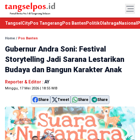
TangselCity
Pos Tangerang
Pos Banten
Politik
Olahraga
Nasional
P
Home
/
Pos Banten
Gubernur Andra Soni: Festival
Storytelling Jadi Sarana Lestarikan
Budaya dan Bangun Karakter Anak
Reporter & Editor :
AY
Minggu, 17 Mei 2026 | 18:55 WIB
Share
Tweet
Share
Share