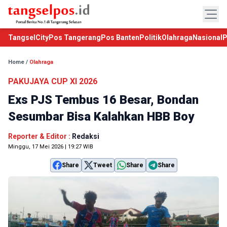
TangselCity
Pos Tangerang
Pos Banten
Politik
Olahraga
Nasional
P
Home
/
Olahraga
PAKUJAYA CUP XI 2026
Exs PJS Tembus 16 Besar, Bondan
Sesumbar Bisa Kalahkan HBB Boy
Reporter & Editor :
Redaksi
Minggu, 17 Mei 2026 | 19:27 WIB
Share
Tweet
Share
Share