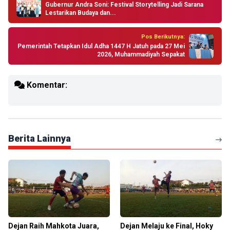
Gubernur Andra Soni: Festival Storytelling Jadi Sarana
Lestarikan Budaya dan...
Pos Berikutnya:
Pemerintah Tetapkan Idul Adha 1447 H Jatuh pada 27 Mei
2026, Muhammadiyah Sepakat
Komentar:
Berita Lainnya
Dejan Raih Mahkota Juara,
Dejan Melaju ke Final, Hoky