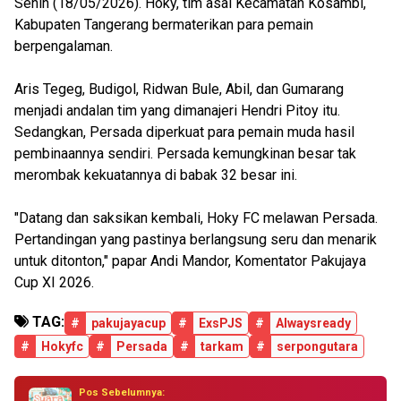
Senin (18/05/2026). Hoky, tim asal Kecamatan Kosambi,
Kabupaten Tangerang bermaterikan para pemain
berpengalaman.
Aris Tegeg, Budigol, Ridwan Bule, Abil, dan Gumarang
menjadi andalan tim yang dimanajeri Hendri Pitoy itu.
Sedangkan, Persada diperkuat para pemain muda hasil
pembinaannya sendiri. Persada kemungkinan besar tak
merombak kekuatannya di babak 32 besar ini.
"Datang dan saksikan kembali, Hoky FC melawan Persada.
Pertandingan yang pastinya berlangsung seru dan menarik
untuk ditonton," papar Andi Mandor, Komentator Pakujaya
Cup XI 2026.
TAG:
#
pakujayacup
#
ExsPJS
#
Alwaysready
#
Hokyfc
#
Persada
#
tarkam
#
serpongutara
Pos Sebelumnya: