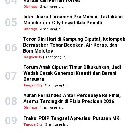
04
Korbankan Ferran Torres
Olahraga
| 2 hari yang lalu
Inter Juara Turnamen Pra Musim, Taklukkan
05
Manchester City Lewat Adu Penalti
Olahraga
| 3 hari yang lalu
Teror Dini Hari di Kampung Ciputat, Kelompok
06
Bermasker Tebar Bacokan, Air Keras, dan
Bom Molotov
TangselCity
| 3 hari yang lalu
Forum Anak Ciputat Timur Dikukuhkan, Jadi
07
Wadah Cetak Generasi Kreatif dan Berani
Bersuara
TangselCity
| 3 hari yang lalu
Yuran Fernandes Antar Persebaya ke Final,
08
Arema Tersingkir di Piala Presiden 2026
Olahraga
| 1 hari yang lalu
09
Fraksi PDIP Tangsel Apresiasi Putusan MK
TangselCity
| 3 hari yang lalu