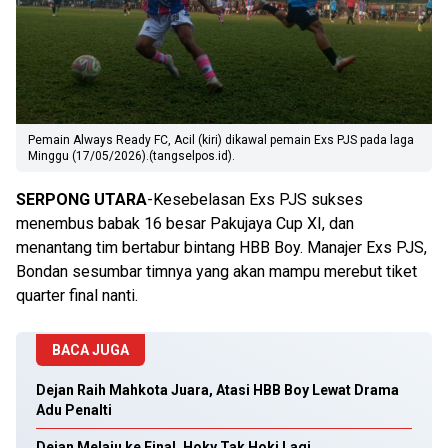
Pemain Always Ready FC, Acil (kiri) dikawal pemain Exs PJS pada laga
Minggu (17/05/2026).(tangselpos.id).
SERPONG UTARA
-Kesebelasan Exs PJS sukses
menembus babak 16 besar Pakujaya Cup XI, dan
menantang tim bertabur bintang HBB Boy. Manajer Exs PJS,
Bondan sesumbar timnya yang akan mampu merebut tiket
quarter final nanti.
BACA JUGA
Dejan Raih Mahkota Juara, Atasi HBB Boy Lewat Drama
Adu Penalti
Dejan Melaju ke Final, Hoky Tak Hoki Lagi