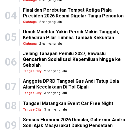
Olahraga
| 3 hari yang lalu
Final dan Perebutan Tempat Ketiga Piala
04
Presiden 2026 Resmi Digelar Tanpa Penonton
Olahraga
| 2 hari yang lalu
Umuh Muchtar Yakin Persib Makin Tangguh,
05
Kehadiran Pilar Timnas Tambah Kekuatan
Olahraga
| 2 hari yang lalu
Jelang Tahapan Pemilu 2027, Bawaslu
06
Gencarkan Sosialisasi Kepemiluan hingga ke
Sekolah
TangselCity
| 2 hari yang lalu
Anggota DPRD Tangsel Gus Andi Tutup Usia
07
Alami Kecelakaan Di Tol Cipali
TangselCity
| 3 hari yang lalu
08
Tangsel Matangkan Event Car Free Night
TangselCity
| 3 hari yang lalu
Sensus Ekonomi 2026 Dimulai, Gubernur Andra
09
Soni Ajak Masyarakat Dukung Pendataan