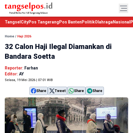
TangselCity
Pos Tangerang
Pos Banten
Politik
Olahraga
Nasional
P
Home
/
Haji 2026
32 Calon Haji Ilegal Diamankan di
Bandara Soetta
Reporter:
Farhan
Editor:
AY
Selasa, 19 Mei 2026 | 07:01 WIB
Share
Tweet
Share
Share