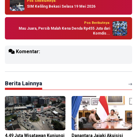
Pos Sebelumnya:
SIM Keliling Bekasi Selasa 19 Mei 2026
Pos Berikutnya:
Mau Juara, Persib Malah Kena Denda Rp455 Juta dari
Komdis...
Komentar:
Berita Lainnya
4,49 Juta Wisatawan Kunjungi
Danantara Jajaki Akuisisi