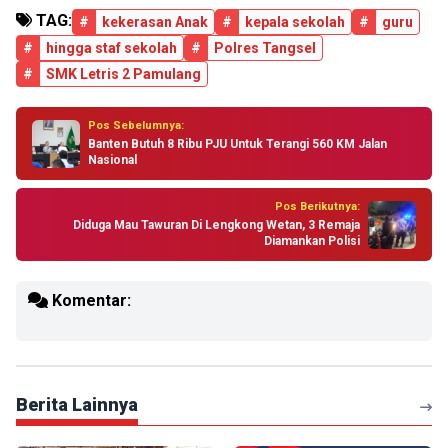
TAG:
#
kekerasan Anak
#
kepala sekolah
#
guru
#
hingga staf sekolah
#
Polres Tangsel
#
SMK Letris 2 Pamulang
Pos Sebelumnya:
Banten Butuh 8 Ribu PJU Untuk Terangi 560 KM Jalan
Nasional
Pos Berikutnya:
Diduga Mau Tawuran Di Lengkong Wetan, 3 Remaja
Diamankan Polisi
Komentar:
Berita Lainnya