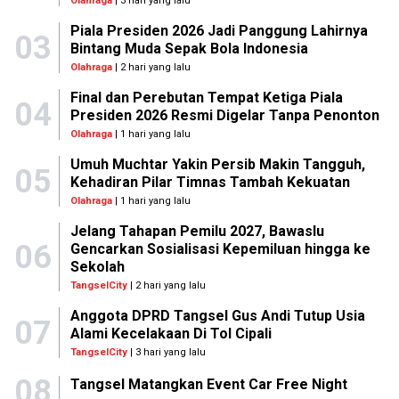
Olahraga
| 3 hari yang lalu
Piala Presiden 2026 Jadi Panggung Lahirnya
03
Bintang Muda Sepak Bola Indonesia
Olahraga
| 2 hari yang lalu
Final dan Perebutan Tempat Ketiga Piala
04
Presiden 2026 Resmi Digelar Tanpa Penonton
Olahraga
| 1 hari yang lalu
Umuh Muchtar Yakin Persib Makin Tangguh,
05
Kehadiran Pilar Timnas Tambah Kekuatan
Olahraga
| 1 hari yang lalu
Jelang Tahapan Pemilu 2027, Bawaslu
06
Gencarkan Sosialisasi Kepemiluan hingga ke
Sekolah
TangselCity
| 2 hari yang lalu
Anggota DPRD Tangsel Gus Andi Tutup Usia
07
Alami Kecelakaan Di Tol Cipali
TangselCity
| 3 hari yang lalu
08
Tangsel Matangkan Event Car Free Night