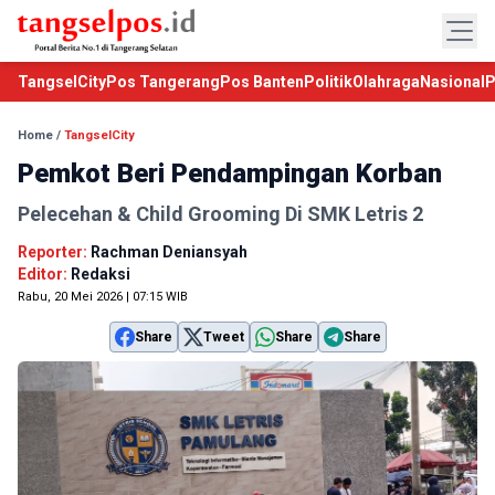
TangselCity
Pos Tangerang
Pos Banten
Politik
Olahraga
Nasional
P
Home
/
TangselCity
Pemkot Beri Pendampingan Korban
Pelecehan & Child Grooming Di SMK Letris 2
Reporter:
Rachman Deniansyah
Editor:
Redaksi
Rabu, 20 Mei 2026 | 07:15 WIB
Share
Tweet
Share
Share