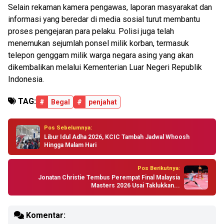
Selain rekaman kamera pengawas, laporan masyarakat dan
informasi yang beredar di media sosial turut membantu
proses pengejaran para pelaku. Polisi juga telah
menemukan sejumlah ponsel milik korban, termasuk
telepon genggam milik warga negara asing yang akan
dikembalikan melalui Kementerian Luar Negeri Republik
Indonesia.
TAG:
#
Begal
#
penjahat
Pos Sebelumnya:
Libur Idul Adha 2026, KCIC Tambah Jadwal Whoosh
Hingga Malam Hari
Pos Berikutnya:
Jonatan Christie Tembus Perempat Final Malaysia
Masters 2026 Usai Taklukkan...
Komentar: