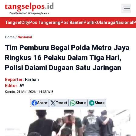
TangselCity
Pos Tangerang
Pos Banten
Politik
Olahraga
Nasional
P
Home
/
Nasional
Tim Pemburu Begal Polda Metro Jaya
Ringkus 16 Pelaku Dalam Tiga Hari,
Polisi Dalami Dugaan Satu Jaringan
Reporter:
Farhan
Editor:
AY
Kamis, 21 Mei 2026 | 14:33 WIB
Share
Tweet
Share
Share