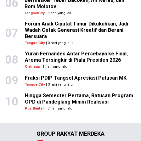
06
Bermasker Tebar Bacokan, Air Keras, dan
Bom Molotov
TangselCity
| 3 hari yang lalu
Forum Anak Ciputat Timur Dikukuhkan, Jadi
07
Wadah Cetak Generasi Kreatif dan Berani
Bersuara
TangselCity
| 3 hari yang lalu
Yuran Fernandes Antar Persebaya ke Final,
08
Arema Tersingkir di Piala Presiden 2026
Olahraga
| 1 hari yang lalu
09
Fraksi PDIP Tangsel Apresiasi Putusan MK
TangselCity
| 3 hari yang lalu
Hingga Semester Pertama, Ratusan Program
10
OPD di Pandeglang Minim Realisasi
Pos Banten
| 3 hari yang lalu
GROUP RAKYAT MERDEKA