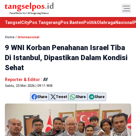
TangselCity
Pos Tangerang
Pos Banten
Politik
Olahraga
Nasional
P
Home
/
Internasional
9 WNI Korban Penahanan Israel Tiba
Di Istanbul, Dipastikan Dalam Kondisi
Sehat
Reporter & Editor :
AY
Sabtu, 23 Mei 2026 | 09:11 WIB
Share
Tweet
Share
Share