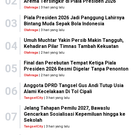
02
Arema Tersingkir di Piala Presiden 2026
Olahraga
| 3 hari yang lalu
Piala Presiden 2026 Jadi Panggung Lahirnya
03
Bintang Muda Sepak Bola Indonesia
Olahraga
| 3 hari yang lalu
Umuh Muchtar Yakin Persib Makin Tangguh,
04
Kehadiran Pilar Timnas Tambah Kekuatan
Olahraga
| 2 hari yang lalu
Final dan Perebutan Tempat Ketiga Piala
05
Presiden 2026 Resmi Digelar Tanpa Penonton
Olahraga
| 2 hari yang lalu
Anggota DPRD Tangsel Gus Andi Tutup Usia
06
Alami Kecelakaan Di Tol Cipali
TangselCity
| 3 hari yang lalu
Jelang Tahapan Pemilu 2027, Bawaslu
07
Gencarkan Sosialisasi Kepemiluan hingga ke
Sekolah
TangselCity
| 3 hari yang lalu