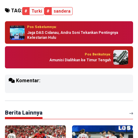
TAG:
#
Turki
#
sandera
Pos Sebelumnya:
Jaga DAS Cidanau, Andra Soni Tekankan Pentingnya
Kelestarian Hulu
Pos Berikutnya:
Amunisi Dialihkan ke Timur Tengah
Komentar:
Berita Lainnya