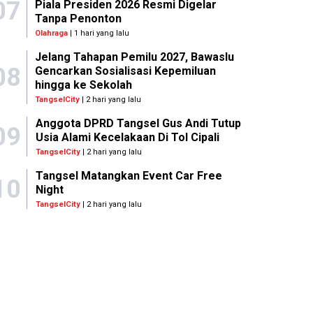
07
Piala Presiden 2026 Resmi Digelar
Tanpa Penonton
Olahraga
| 1 hari yang lalu
Jelang Tahapan Pemilu 2027, Bawaslu
08
Gencarkan Sosialisasi Kepemiluan
hingga ke Sekolah
TangselCity
| 2 hari yang lalu
Anggota DPRD Tangsel Gus Andi Tutup
09
Usia Alami Kecelakaan Di Tol Cipali
TangselCity
| 2 hari yang lalu
Tangsel Matangkan Event Car Free
10
Night
TangselCity
| 2 hari yang lalu