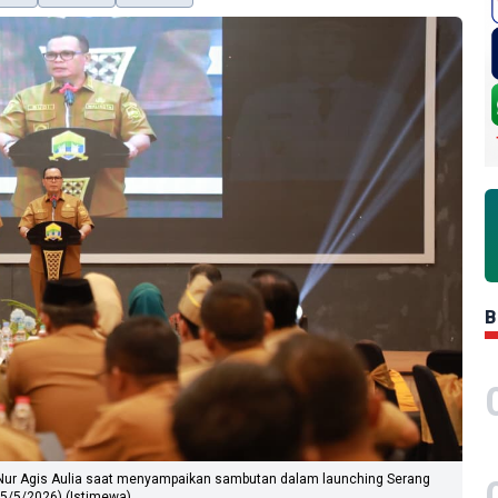
B
a, Nur Agis Aulia saat menyampaikan sambutan dalam launching Serang
(25/5/2026).(Istimewa)