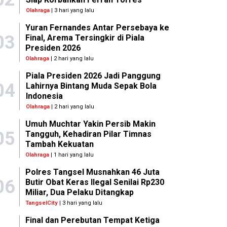
Olahraga
| 3 hari yang lalu
Yuran Fernandes Antar Persebaya ke
03
Final, Arema Tersingkir di Piala
Presiden 2026
Olahraga
| 2 hari yang lalu
Piala Presiden 2026 Jadi Panggung
04
Lahirnya Bintang Muda Sepak Bola
Indonesia
Olahraga
| 2 hari yang lalu
Umuh Muchtar Yakin Persib Makin
05
Tangguh, Kehadiran Pilar Timnas
Tambah Kekuatan
Olahraga
| 1 hari yang lalu
Polres Tangsel Musnahkan 46 Juta
06
Butir Obat Keras Ilegal Senilai Rp230
Miliar, Dua Pelaku Ditangkap
TangselCity
| 3 hari yang lalu
Final dan Perebutan Tempat Ketiga