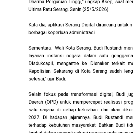
Dharma Perguruan Tinggi,” ungkap Asep, saat meng
Ultima Ratu Serang, Senin (25/5/2026).
Kata dia, aplikasi Serang Digital dirancang untu
berbagai keperluan administrasi.
Sementara, Wali Kota Serang, Budi Rustandi meng
layanan instansi negara dalam satu genggama
Disdukcapil, mengantre ke Disnaker terkait m
Kepolisian. Sekarang di Kota Serang sudah leng
selesai,” ujar Budi.
Selain fokus pada transformasi digital, Budi ju
Daerah (OPD) untuk mempercepat realisasi pro
satu sarjana di setiap kelurahan, dan akan di
2027. Di hadapan jajarannya, Budi Rustandi me
terhadap kebutuhan masyarakat. Bahkan Budi tida
lambat dalam mengeksekusi program pelayanan pu