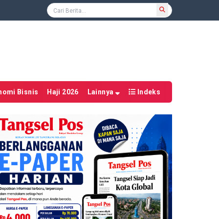
nomi Bisnis
Haji 2026
Lainnya
Indeks