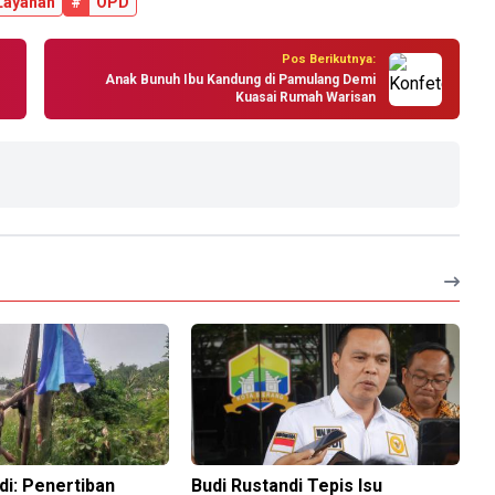
Layanan
#
OPD
Pos Berikutnya:
1
Anak Bunuh Ibu Kandung di Pamulang Demi
Kuasai Rumah Warisan
di: Penertiban
Budi Rustandi Tepis Isu