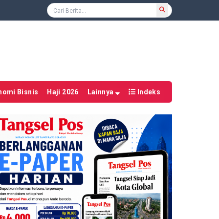
nomi Bisnis
Haji 2026
Lainnya
Indeks