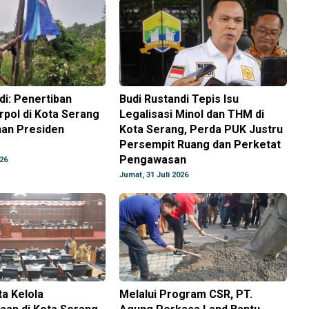
di: Penertiban
Budi Rustandi Tepis Isu
pol di Kota Serang
Legalisasi Minol dan THM di
han Presiden
Kota Serang, Perda PUK Justru
Persempit Ruang dan Perketat
Pengawasan
026
Jumat, 31 Juli 2026
ta Kelola
Melalui Program CSR, PT.