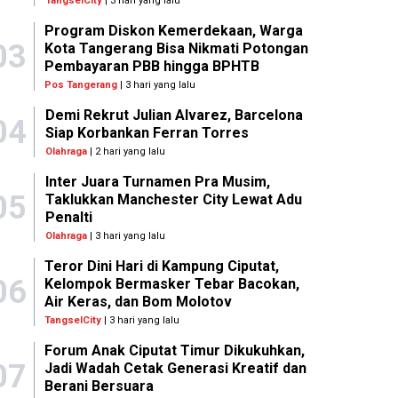
TangselCity
| 3 hari yang lalu
Program Diskon Kemerdekaan, Warga
03
Kota Tangerang Bisa Nikmati Potongan
Pembayaran PBB hingga BPHTB
Pos Tangerang
| 3 hari yang lalu
Demi Rekrut Julian Alvarez, Barcelona
04
Siap Korbankan Ferran Torres
Olahraga
| 2 hari yang lalu
Inter Juara Turnamen Pra Musim,
05
Taklukkan Manchester City Lewat Adu
Penalti
Olahraga
| 3 hari yang lalu
Teror Dini Hari di Kampung Ciputat,
06
Kelompok Bermasker Tebar Bacokan,
Air Keras, dan Bom Molotov
TangselCity
| 3 hari yang lalu
Forum Anak Ciputat Timur Dikukuhkan,
07
Jadi Wadah Cetak Generasi Kreatif dan
Berani Bersuara