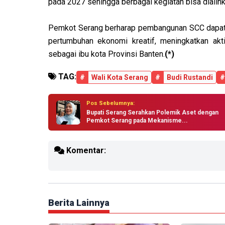
pada 2027 sehingga berbagai kegiatan bisa dialihka
Pemkot Serang berharap pembangunan SCC dapat m
pertumbuhan ekonomi kreatif, meningkatkan akt
sebagai ibu kota Provinsi Banten.
(*)
TAG:
#
Wali Kota Serang
#
Budi Rustandi
#
Pos Sebelumnya:
Bupati Serang Serahkan Polemik Aset dengan
Pemkot Serang pada Mekanisme...
Komentar:
Berita Lainnya