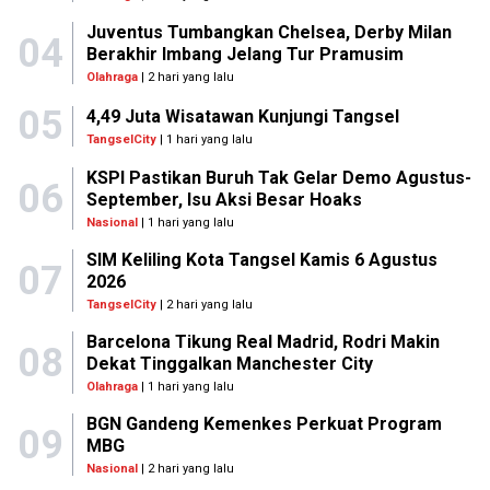
Juventus Tumbangkan Chelsea, Derby Milan
04
Berakhir Imbang Jelang Tur Pramusim
Olahraga
| 2 hari yang lalu
05
4,49 Juta Wisatawan Kunjungi Tangsel
TangselCity
| 1 hari yang lalu
KSPI Pastikan Buruh Tak Gelar Demo Agustus-
06
September, Isu Aksi Besar Hoaks
Nasional
| 1 hari yang lalu
SIM Keliling Kota Tangsel Kamis 6 Agustus
07
2026
TangselCity
| 2 hari yang lalu
Barcelona Tikung Real Madrid, Rodri Makin
08
Dekat Tinggalkan Manchester City
Olahraga
| 1 hari yang lalu
BGN Gandeng Kemenkes Perkuat Program
09
MBG
Nasional
| 2 hari yang lalu