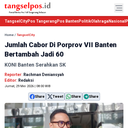
TangselCity
Pos Tangerang
Pos Banten
Politik
Olahraga
Nasional
P
Home
/
TangselCity
Jumlah Cabor Di Porprov VII Banten
Bertambah Jadi 60
KONI Banten Serahkan SK
Reporter:
Rachman Deniansyah
Editor:
Redaksi
Jumat, 29 Mei 2026 | 08:00 WIB
Share
Tweet
Share
Share