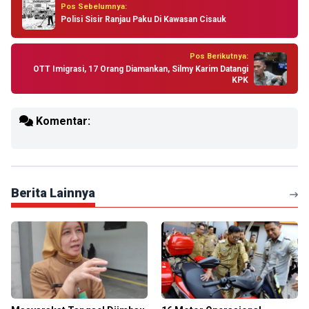
Pos Sebelumnya:
Polisi Sisir Ranjau Paku Di Kawasan Cisauk
Pos Berikutnya:
OTT Imigrasi, 17 Orang Diamankan, Silmy Karim Datangi
KPK
Komentar:
Berita Lainnya