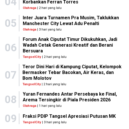
04
Korbankan Ferran Torres
Olahraga
| 2 hari yang lalu
Inter Juara Turnamen Pra Musim, Taklukkan
05
Manchester City Lewat Adu Penalti
Olahraga
| 3 hari yang lalu
Forum Anak Ciputat Timur Dikukuhkan, Jadi
06
Wadah Cetak Generasi Kreatif dan Berani
Bersuara
TangselCity
| 2 hari yang lalu
Teror Dini Hari di Kampung Ciputat, Kelompok
07
Bermasker Tebar Bacokan, Air Keras, dan
Bom Molotov
TangselCity
| 2 hari yang lalu
Yuran Fernandes Antar Persebaya ke Final,
08
Arema Tersingkir di Piala Presiden 2026
Olahraga
| 1 hari yang lalu
09
Fraksi PDIP Tangsel Apresiasi Putusan MK
TangselCity
| 3 hari yang lalu