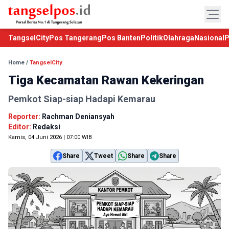
TangselCity
Pos Tangerang
Pos Banten
Politik
Olahraga
Nasional
P
Home
/
TangselCity
Tiga Kecamatan Rawan Kekeringan
Pemkot Siap-siap Hadapi Kemarau
Reporter:
Rachman Deniansyah
Editor:
Redaksi
Kamis, 04 Juni 2026 | 07:00 WIB
Share
Tweet
Share
Share