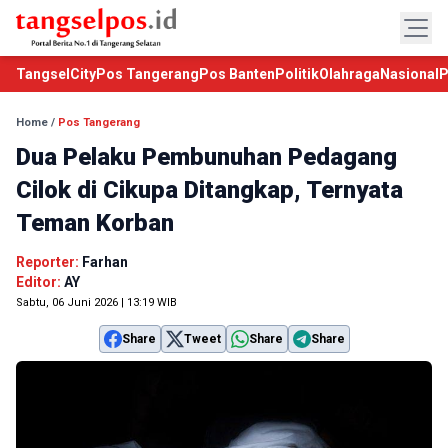
TangselCity
Pos Tangerang
Pos Banten
Politik
Olahraga
Nasional
P
Home
/
Pos Tangerang
Dua Pelaku Pembunuhan Pedagang
Cilok di Cikupa Ditangkap, Ternyata
Teman Korban
Reporter:
Farhan
Editor:
AY
Sabtu, 06 Juni 2026 | 13:19 WIB
Share
Tweet
Share
Share