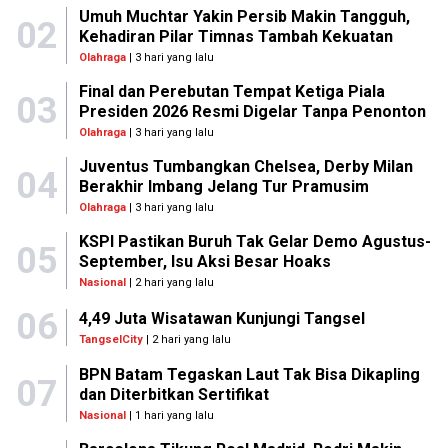
Umuh Muchtar Yakin Persib Makin Tangguh,
02
Kehadiran Pilar Timnas Tambah Kekuatan
Olahraga
| 3 hari yang lalu
Final dan Perebutan Tempat Ketiga Piala
03
Presiden 2026 Resmi Digelar Tanpa Penonton
Olahraga
| 3 hari yang lalu
Juventus Tumbangkan Chelsea, Derby Milan
04
Berakhir Imbang Jelang Tur Pramusim
Olahraga
| 3 hari yang lalu
KSPI Pastikan Buruh Tak Gelar Demo Agustus-
05
September, Isu Aksi Besar Hoaks
Nasional
| 2 hari yang lalu
06
4,49 Juta Wisatawan Kunjungi Tangsel
TangselCity
| 2 hari yang lalu
BPN Batam Tegaskan Laut Tak Bisa Dikapling
07
dan Diterbitkan Sertifikat
Nasional
| 1 hari yang lalu