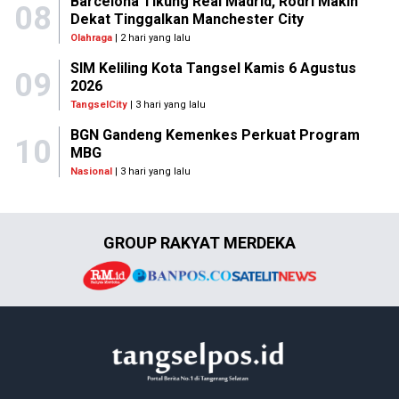
Barcelona Tikung Real Madrid, Rodri Makin
08
Dekat Tinggalkan Manchester City
Olahraga
| 2 hari yang lalu
SIM Keliling Kota Tangsel Kamis 6 Agustus
09
2026
TangselCity
| 3 hari yang lalu
BGN Gandeng Kemenkes Perkuat Program
10
MBG
Nasional
| 3 hari yang lalu
GROUP RAKYAT MERDEKA