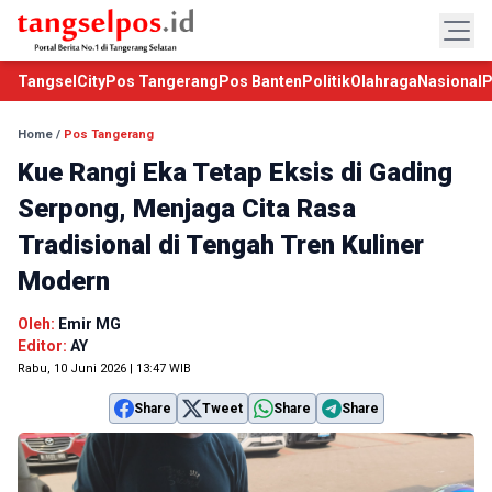
TangselCity
Pos Tangerang
Pos Banten
Politik
Olahraga
Nasional
P
Home
/
Pos Tangerang
Kue Rangi Eka Tetap Eksis di Gading
Serpong, Menjaga Cita Rasa
Tradisional di Tengah Tren Kuliner
Modern
Oleh:
Emir MG
Editor:
AY
Rabu, 10 Juni 2026 | 13:47 WIB
Share
Tweet
Share
Share