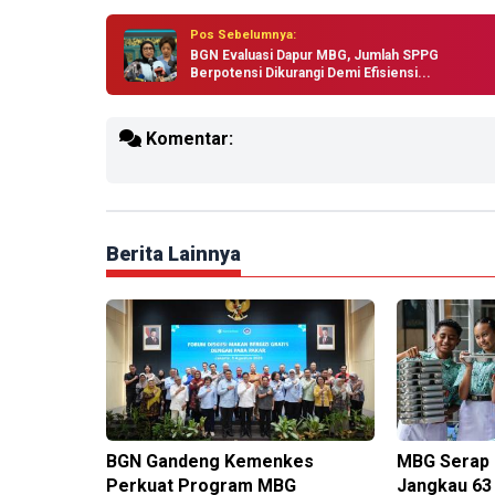
Pos Sebelumnya:
BGN Evaluasi Dapur MBG, Jumlah SPPG
Berpotensi Dikurangi Demi Efisiensi...
Komentar:
Berita Lainnya
BGN Gandeng Kemenkes
MBG Serap R
Perkuat Program MBG
Jangkau 63