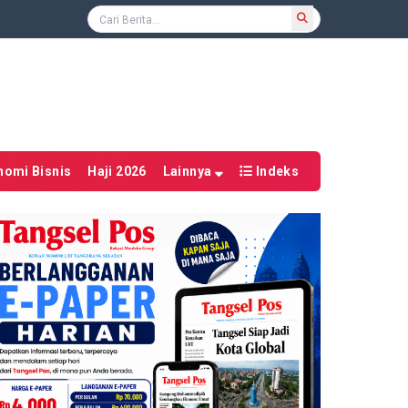
nomi Bisnis
Haji 2026
Lainnya
Indeks