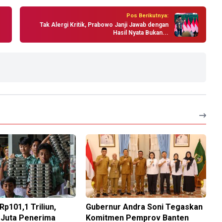
Pos Berikutnya:
Tak Alergi Kritik, Prabowo Janji Jawab dengan
Hasil Nyata Bukan...
p101,1 Triliun,
Gubernur Andra Soni Tegaskan
 Juta Penerima
Komitmen Pemprov Banten