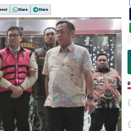
weet
Share
Share
B