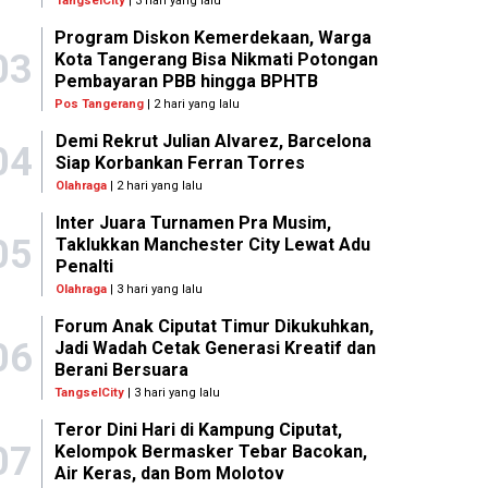
TangselCity
| 3 hari yang lalu
Program Diskon Kemerdekaan, Warga
03
Kota Tangerang Bisa Nikmati Potongan
Pembayaran PBB hingga BPHTB
Pos Tangerang
| 2 hari yang lalu
Demi Rekrut Julian Alvarez, Barcelona
04
Siap Korbankan Ferran Torres
Olahraga
| 2 hari yang lalu
Inter Juara Turnamen Pra Musim,
05
Taklukkan Manchester City Lewat Adu
Penalti
Olahraga
| 3 hari yang lalu
Forum Anak Ciputat Timur Dikukuhkan,
06
Jadi Wadah Cetak Generasi Kreatif dan
Berani Bersuara
TangselCity
| 3 hari yang lalu
Teror Dini Hari di Kampung Ciputat,
07
Kelompok Bermasker Tebar Bacokan,
Air Keras, dan Bom Molotov