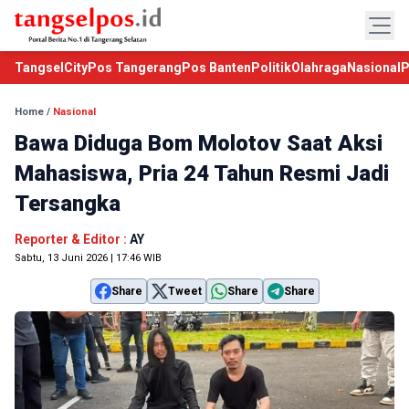
TangselCity
Pos Tangerang
Pos Banten
Politik
Olahraga
Nasional
P
Home
/
Nasional
Bawa Diduga Bom Molotov Saat Aksi
Mahasiswa, Pria 24 Tahun Resmi Jadi
Tersangka
Reporter & Editor :
AY
Sabtu, 13 Juni 2026 | 17:46 WIB
Share
Tweet
Share
Share